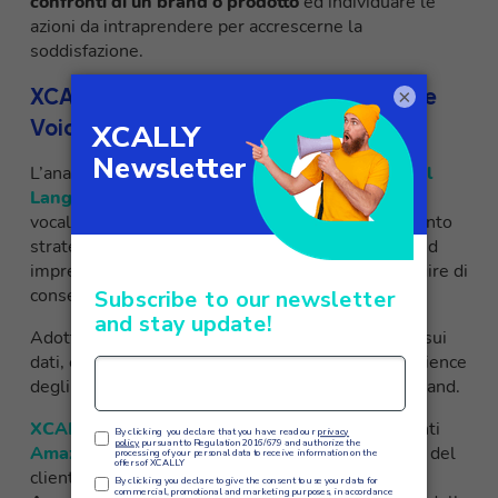
confronti di un brand o prodotto
ed individuare le
azioni da intraprendere per accrescerne la
soddisfazione.
XCALLY e l’analisi del sentiment tramite
×
Voice Recording
L’analisi del sentiment tramite tecniche di
Natural
Language Processing
applicate alle registrazioni
vocali del contact center, rappresenta uno strumento
strategico per comprendere bisogni, aspettative ed
impressioni dei clienti in modo più profondo ed agire di
conseguenza.
Adottando un approccio customer-centric basato sui
dati, è possibile migliorare continuamente l’experience
degli utenti e rafforzare il legame con il proprio brand.
XCALLY
, attraverso l’integrazione con gli strumenti
Amazon AWS
, permette di ottenere il sentiment del
cliente di ogni chiamata registrata sul software: