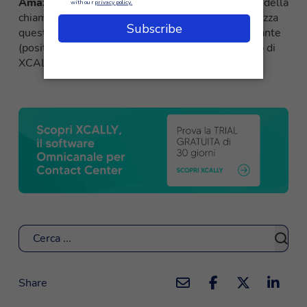
Amazon Transcribe
crea la trascrizione del testo della
chiamata registrata e
Amazon Comprehend
analizza
questa trascrizione e fornendo il sentiment risultante
(positivo, negativo, neutro e misto) nella GUI web di
XCALLY Motion.
Cerca
Share