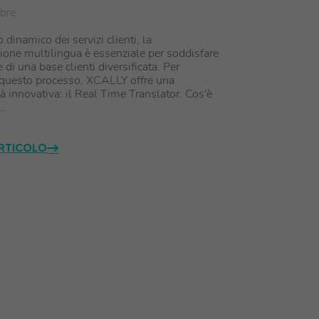
bre
dinamico dei servizi clienti, la
one multilingua è essenziale per soddisfare
 di una base clienti diversificata. Per
 questo processo, XCALLY offre una
tà innovativa: il Real Time Translator. Cos'è
e…
ARTICOLO