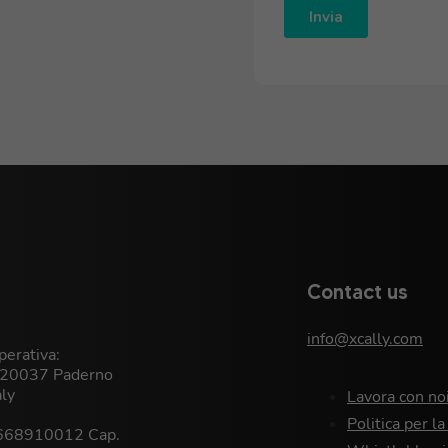
Contact us
info@xcally.com
erativa:
, 20037 Paderno
aly
Lavora con no
Politica per la
9668910012 Cap.