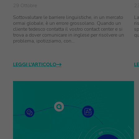
29 Ottobre
23
Sottovalutare le barriere linguistiche, in un mercato
La
ormai globale, è un errore grossolano. Quando un
ri
cliente tedesco contatta il vostro contact center e si
sp
trova a dover comunicare in inglese per risolvere un
qu
problema, ipotizziamo, con…
LEGGI L'ARTICOLO
L