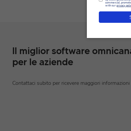
Il miglior software omnican
per le aziende
Contattaci subito per ricevere maggiori informazioni