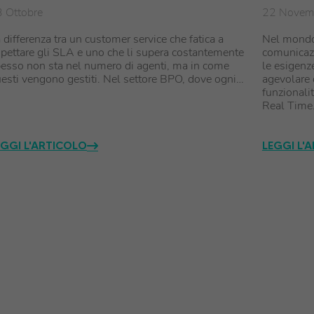
 Ottobre
22 Novem
 differenza tra un customer service che fatica a
Nel mondo 
spettare gli SLA e uno che li supera costantemente
comunicazi
esso non sta nel numero di agenti, ma in come
le esigenze
esti vengono gestiti. Nel settore BPO, dove ogni…
agevolare
funzionali
Real Tim
EGGI L'ARTICOLO
LEGGI L'