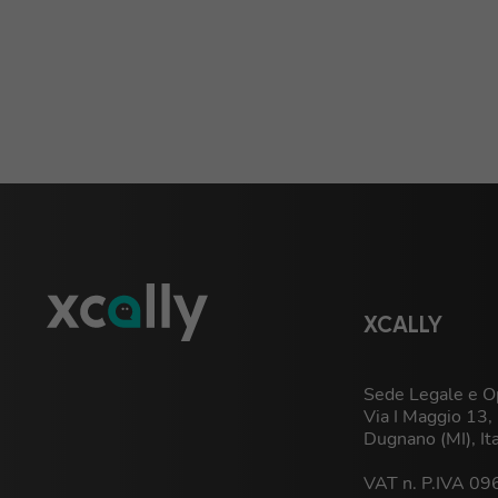
XCALLY
Sede Legale e Op
Via I Maggio 13
Dugnano (MI), It
VAT n. P.IVA 0