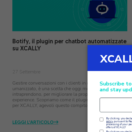
Botify, il plugin per chatbot automatizzate
su XCALLY
27 Settembre
Gestire conversazioni con i clienti in modo efficace e
umanizzato, è una scelta che oggi molte aziende
intraprendono, per migliorare la propria customer
experience. Scopriamo come il plugin Botify, sviluppato
per XCALLY, agevoli questo compito automatizzando…
LEGGI L'ARTICOLO