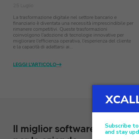
25 Luglio
La trasformazione digitale nel settore bancario e
finanziario è diventata una necessità imprescindibile per
rimanere competitivi. Queste trasformazioni
coinvolgono l'adozione di tecnologie innovative per
migliorare l'efficienza operativa, l'esperienza del cliente
e la capacità di adattarsi ai…
LEGGI L'ARTICOLO
Il miglior software omnican