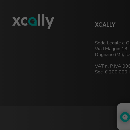
XCALLY
Sede Legale e Op
Via I Maggio 13
Dugnano (MI), It
VAT n. P.IVA 0
Soc. € 200.000 i