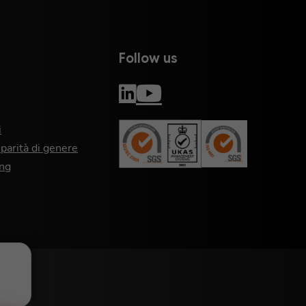
Follow us
i
 parità di genere
ng