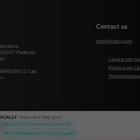
Contact us
info@xcally.com
erativa:
, 20037 Paderno
aly
Lavora con no
Politica per la
9668910012 Cap.
Whistleblowi
.v
Privacy Policy
©XCALLY 2026
Cookie Policy