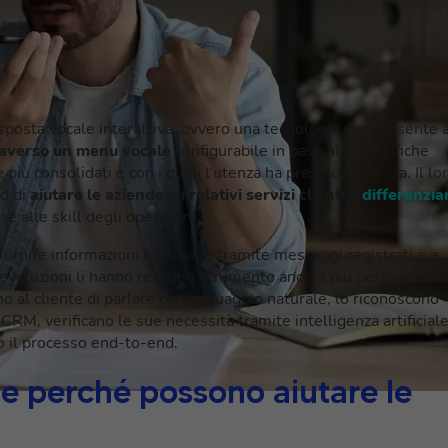
isposta vocale interattiva, ovvero una tecnologia che consente a
ttraverso un menu vocale
configurabile in base alle specifiche
iù consolidati e con i quali l’utenza ha preso confidenza. Il lo
lo di
aiutare le aziende e i relativi servizi clienti a
differenzia
se alle skill degli operatori.
fornire informazioni routinarie tramite messaggi registrati e a
 evoluzioni li hanno resi uno strumento ancora più performante
 al cliente di parlare con linguaggio naturale, lo riconoscono
i CRM, verificano le sue necessità tramite intelligenza artificial
o il processo end-to-end.
e perché possono aiutare le