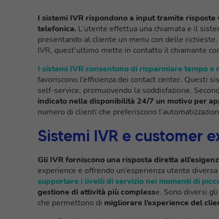
I sistemi IVR rispondono a input tramite risposte 
telefonica.
L’utente effettua una chiamata e il siste
presentando al cliente un menu con delle richieste.
IVR, quest’ultimo mette in contatto il chiamante con
I sistemi IVR consentono di risparmiare tempo e
favoriscono l’efficienza dei contact center. Questi 
self-service, promuovendo la soddisfazione. Secondo
indicato nella disponibilità 24/7 un motivo per a
numero di clienti che preferiscono l’automatizzazio
Sistemi IVR e customer e
Gli IVR forniscono una risposta diretta all’esige
experience e offrendo un’esperienza utente diversa 
supportare i livelli di servizio nei momenti di pic
gestione di attività più compless
e. Sono diversi gl
che permettono di
migliorare l’experience del clie