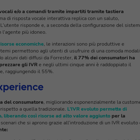
vocali e/o a comandi tramite impartiti tramite tastiera
ma di risposta vocale interattiva replica con un saluto,
 L’utente risponde e, a seconda della configurazione del siste
 l’agente più idoneo.
 risorse economiche
, le interazioni sono più produttive e
sistemi permettono agli utenti di usufruire di una comoda modali
 alcuni dati diffusi da Forrester,
il 77% dei consumatori ha
pprezzare gli IVR
e negli ultimi cinque anni è raddoppiato il
ne, raggiungendo il 55%.
xperience
nza del consumatore
, migliorando esponenzialmente la custom
rispetto a quella tradizionale.
L’IVR evoluto permette di
co, liberando così risorse ad alto valore aggiunto
per la
i scenari che si aprono grazie all’introduzione di un IVR evoluto
nte: