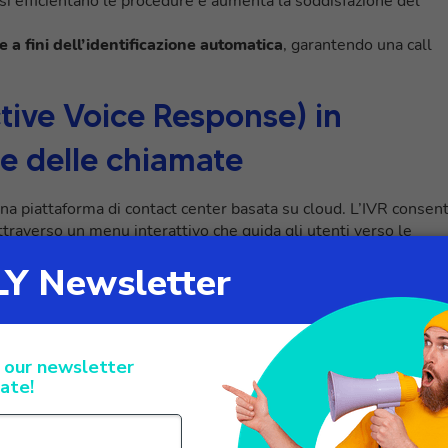
 si efficientano le procedure e aumenta la soddisfazione del
 a fini dell’identificazione automatica
, garantendo una call
active Voice Response) in
e delle chiamate
una piattaforma di contact center basata su cloud. L’IVR consen
ttraverso un menu interattivo che guida gli utenti verso le
vo vengono indirizzate a un menu personalizzato, che può esser
ll’azienda. Attraverso prompt vocali o selezioni numeriche, i
onare le opzioni desiderate.
ere configurato per indirizzare automaticamente le chiamate ai
uate dai chiamanti nel menu. Ad esempio, un chiamante può