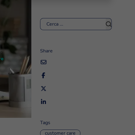
Cerca
i
Share
ro
re
.
e e
Tags
customer care