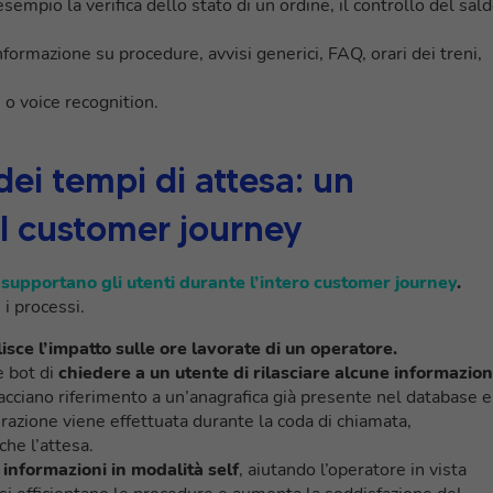
sempio la verifica dello stato di un ordine, il controllo del sal
formazione su procedure, avvisi generici, FAQ, orari dei treni,
 o voice recognition.
dei tempi di attesa: un
il customer journey
e supportano gli utenti durante l’intero customer journey
.
 i processi.
lisce l’impatto sulle ore lavorate di un operatore.
 bot di
chiedere a un utente di rilasciare alcune informazion
 facciano riferimento a un’anagrafica già presente nel database e
razione viene effettuata durante la coda di chiamata,
he l’attesa.
e informazioni in modalità self
, aiutando l’operatore in vista