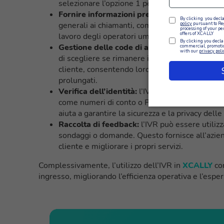
selezionare l’opzione 1 per il servizio clienti o
Fornire informazioni preregistrate:
l’IVR può
generali ai chiamanti, come orari di apertura, ind
lavoro degli operatori umani e di fornire ris
Gestione delle code di attesa:
l’IVR può infor
di scegliere se rimanere in coda o richiedere u
cliente, consentendo loro di prendere decision
prolungati.
Verifica dell’identità:
l’IVR può essere utilizza
come numeri di conto o PIN, al fine di autentic
aiuta a garantire la sicurezza e la privacy delle
Raccolta di feedback:
l’IVR può essere utilizz
sondaggi o domande. Questo fornisce all’azien
cliente e migliorare i propri servizi.
Complessivamente, l’utilizzo dell’IVR in
XCALLY
co
ingresso, migliorando l’efficienza operativa e l’espe