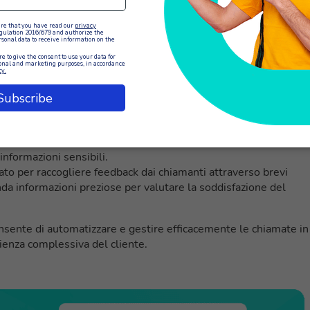
 l’opzione 2 per il supporto tecnico.
 riprodurre messaggi preregistrati per fornire informazioni
irizzi o istruzioni di base. Ciò consente di ridurre il carico di
poste immediate alle domande comuni.
mare i chiamanti sul tempo di attesa previsto e consentire loro
n callback successivo. Questo aiuta a migliorare l’esperienza de
i informate e riducendo la frustrazione dovuta a tempi di attes
to per raccogliere informazioni di identificazione dai chiamanti,
arli prima di trasferire la chiamata a un operatore umano. Ciò
 informazioni sensibili.
ato per raccogliere feedback dai chiamanti attraverso brevi
da informazioni preziose per valutare la soddisfazione del
nsente di automatizzare e gestire efficacemente le chiamate in
rienza complessiva del cliente.