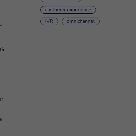
customer experience
IVR
omnichannel
ma
tà
er
 e