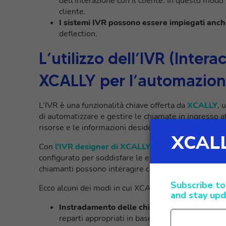
dell’interazione con il cliente. In questo modo
cliente.
I sistemi IVR possono essere impiegati anche
deflection.
L’utilizzo dell’IVR (Inter
XCALLY per l’automazion
L’IVR è una funzionalità chiave offerta da
XCALLY
, 
di automatizzare e gestire le chiamate in ingresso a
risorse e le informazioni desiderate.
Con
l’IVR designer di XCALLY
, le chiamate in arri
configurato per soddisfare le esigenze specifiche de
chiamanti possono interagire con il sistema e selezi
Ecco alcuni dei modi in cui XCALLY utilizza l’IVR:
Instradamento delle chiamate:
l’IVR può ess
reparti appropriati in base alle scelte effett