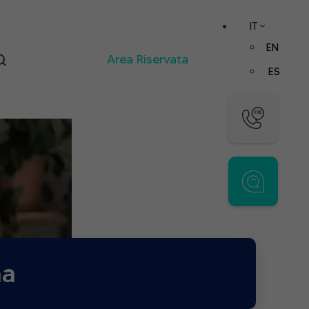
IT
EN
Area Riservata
ES
na