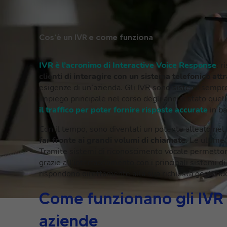
Cos’è un IVR e come funziona
IVR è l’acronimo di Interactive Voice Response
: r
clienti di interagire con un sistema telefonico a
esigenze di un’azienda. Gli IVR sono sistemi sempre p
impiego principale nel corso degli anni è stato quel
il traffico per poter fornire risposte accurate
in ba
Con il tempo, sono diventati un potente alleato nel 
far fronte ai grandi volumi di chiamate
. Le ultime
Tramite sistemi di riconoscimento vocale permettono
grazie all’interfacciamento con i principali sistemi d
rispondono direttamente alla sua richiesta gestend
Come funzionano gli IVR 
aziende