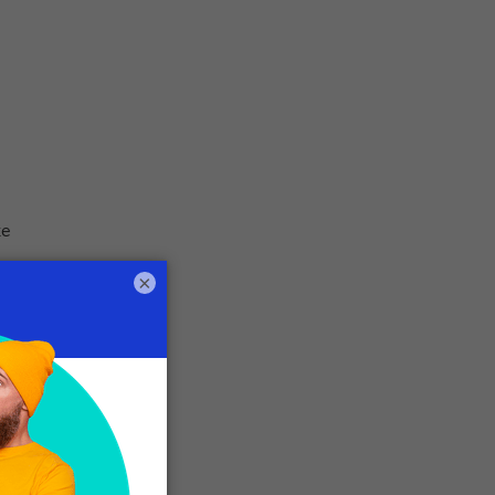
te
×
e