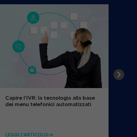
Capire l’IVR: la tecnologia alla base
Com
dei menu telefonici automatizzati
pazi
LEGGI L'ARTICOLO
LEGG