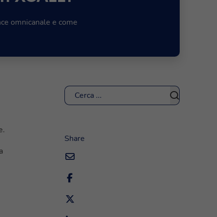
ence omnicanale e come
Cerca
e.
Share
a