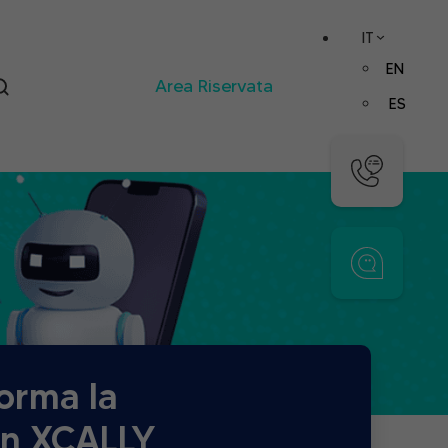
IT
EN
Area Riservata
ES
forma la
on XCALLY