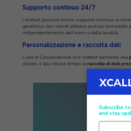
Supporto continuo 24/7
I chatbot possono fornire supporto continuo ai client
garantisce che i clienti abbiano accesso immediato a
indipendentemente dall’orario o dalla località.
Personalizzazione e raccolta dati
L’uso di Conversational AI e chatbot permette una
cliente, e allo stesso tempo la
raccolta di dati prez