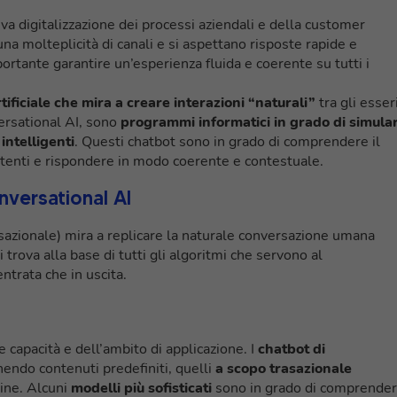
va digitalizzazione dei processi aziendali e della customer
una molteplicità di canali e si aspettano risposte rapide e
rtante garantire un’esperienza fluida e coerente su tutti i
tificiale che mira a creare interazioni “naturali”
tra gli esser
versational AI, sono
programmi informatici in grado di simula
intelligenti
. Questi chatbot sono in grado di comprendere il
 utenti e rispondere in modo coerente e contestuale.
versational AI
rsazionale) mira a replicare la naturale conversazione umana
Si trova alla base di tutti gli algoritmi che servono al
ntrata che in uscita.
 capacità e dell’ambito di applicazione. I
chatbot di
ndo contenuti predefiniti, quelli
a scopo trasazionale
line. Alcuni
modelli più sofisticati
sono in grado di comprende