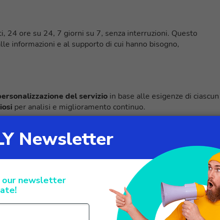
i, 24 ore su 24, 7 giorni su 7, senza interruzioni. Questo
lle informazioni e al supporto di cui hanno bisogno,
personalizzazione del servizio
in base alle esigenze di ciascun
iosi
per analisi e miglioramento continuo.