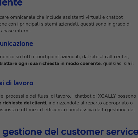
liente
are omnicanale che include assistenti virtuali e chatbot
ne con i principali sistemi aziendali, questi sono in grado di
tabase interni.
municazione
onico su tutti i touchpoint aziendali, dal sito al call center,
 trattare ogni sua richiesta in modo coerente
, qualsiasi sia il
i di lavoro
i processi e dei flussi di lavoro. I chatbot di XCALLY possono
richieste dei clienti
, indirizzandole al reparto appropriato o
isposta e ottimizza l’efficienza complessiva della gestione del
 gestione del customer servic