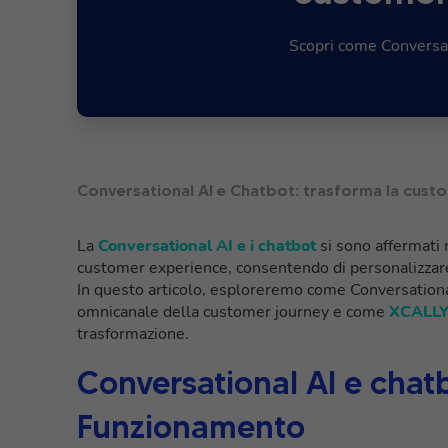
Scopri come Conversat
Conversational AI e Chatbot: trasforma la cus
La
Conversational AI e i chatbot
si sono affermati 
customer experience, consentendo di personalizzare 
In questo articolo, esploreremo come Conversationa
omnicanale della customer journey e come
XCALL
trasformazione.
Conversational AI e chatb
Funzionamento