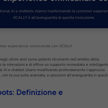
ional AI e chatbots stanno trasformando la customer experi
XCALLY è all'avanguardia di questa rivoluzione.
tomer experience omnicanale con XCALLY
negli ultimi anni come potenti strumenti nell’ambito della
le interazioni e di offrire un supporto immediato e intelligent
l AI e chatbot stiano modificando profondamente l’approccio
Y
, con la sua suite avanzata, si posizioni all’avanguardia in quest
ots: Definizione e