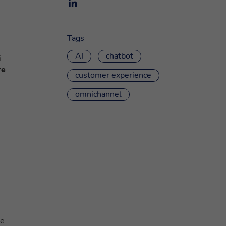
Tags
AI
chatbot
i
re
customer experience
omnichannel
re