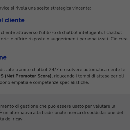
ice si rivela una scelta strategica vincente:
l cliente
iente attraverso l’utilizzo di chatbot intelligenti. I chatbot
torici e offrire risposte o suggerimenti personalizzati. Ciò crea
one
zzate tramite chatbot 24/7 e risolvere automaticamente le
S (Net Promoter Score)
, riducendo i tempi di attesa per gli
iedono empatia e competenze specialistiche.
mento di gestione che può essere usato per valutare la
 un’alternativa alla tradizionale ricerca di soddisfazione del
a dei ricavi.