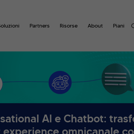
oluzioni
Partners
Risorse
About
Piani
ational AI e Chatbot: tras
 experience omnicanale c