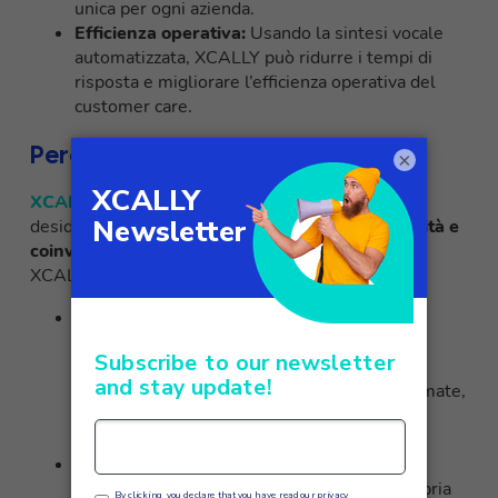
unica per ogni azienda.
Efficienza operativa:
Usando la sintesi vocale
automatizzata, XCALLY può ridurre i tempi di
risposta e migliorare l’efficienza operativa del
customer care.
Perché scegliere XCALLY
×
XCALLY
è la scelta ideale per le aziende che
desiderano
offrire un customer care di alta qualità e
coinvolgente
. Ecco alcune ragioni per scegliere
XCALLY:
Piattaforma completa:
XCALLY offre una
piattaforma completa ed estremamente
personalizzabile
per il customer care,
integrando funzionalità di routing delle chiamate,
gestione dei ticket, monitoraggio delle
performance e molto altro.
Integrazione con AWS Polly:
XCALLY ha
integrato nativamente AWS Polly nella propria