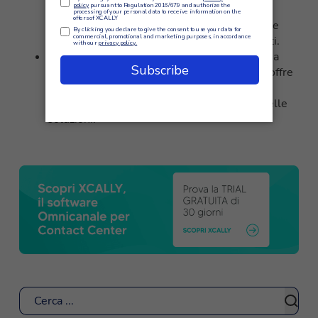
piattaforma, consentendo alle aziende di
sfruttare facilmente le potenzialità della voce
digitale per migliorare l’esperienza dei clienti.
Esperienza e supporto:
XCALLY ha un’ampia
esperienza nel settore del customer care e offre
un
supporto dedicato
per garantire
un’implementazione e un utilizzo ottimali delle
soluzioni.
Cerca