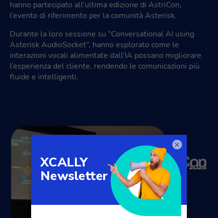
hanno partecipato all’ultima edizione di AstriCon,
l’evento di riferimento per la comunità Asterisk.
Durante la loro sessione su “Conversational AI using
Asterisk AudioSocket”, hanno esplorato come le
interazioni vocali alimentate dall’IA possano migliorare
l’esperienza del cliente, rendendo le comunicazioni più
fluide e intelligenti.
×