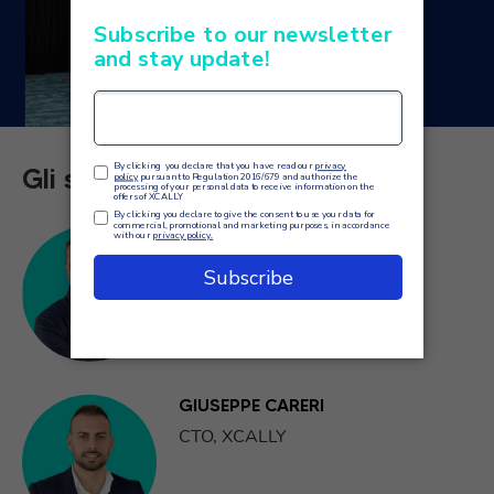
Gli speaker
DIEGO GOSMAR
Chief AI Officer, XCALLY
GIUSEPPE CARERI
CTO, XCALLY