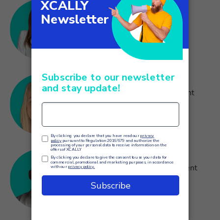
MARIA CECERE
Product Marketing Supervisor,
XCALLY
AGRITA JUNKERE
Head Of Customer Management
Divison, Riga Eastern Clinic
University Hospital
MĀRTIŅŠ TUZIS
Customer Services Development
Manager, Riga Eastern Clinic
University Hospital