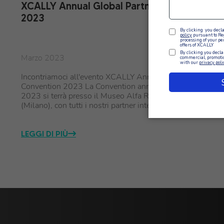
XCALLY Annual Global Partner Convention
2023
Marzo 2023
Incontriamoci all'evento XCALLY Annual Global Partner
Convention 2023 La Convention annuale di XCALLY
2023 si terrà presso il Museo Alfa Romeo di Arese
(Milano), con tutti i nostri partner internazionali.
LEGGI DI PIÙ