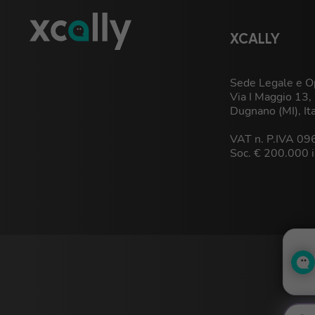
XCALLY
Sede Legale e Op
Via I Maggio 13
Dugnano (MI), It
VAT n. P.IVA 0
Soc. € 200.000 i