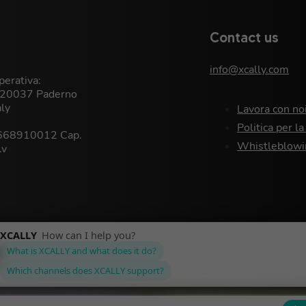
Contact us
info@xcally.com
erativa:
, 20037 Paderno
aly
Lavora con no
Politica per la
9668910012 Cap.
Whistleblowi
.v
Privacy Policy
©XCALLY 2026
Cookie Policy