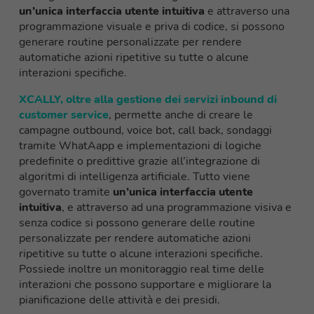
un’unica interfaccia utente intuitiva
e attraverso una
programmazione visuale e priva di codice, si possono
generare routine
personalizzate per
rendere
automatiche
azioni ripetitive su tutte o alcune
interazioni specifiche.
XCALLY, oltre alla gestione dei servizi inbound di
customer service
, permette anche di creare
le
campagne
outbound
, voice bot, call back, sondaggi
tramite W
hatAapp
e implementazioni di logiche
predefinite o predittive grazie all’integrazione di
algoritmi di intelligenza artificiale
.
Tutto viene
governato tramite
un’unica interfaccia utente
intuitiva
, e attraverso ad una programmazione visiva e
senza codice si possono generare delle routine
personalizzate
p
e
r
rendere automatiche
azioni
ripetitive su tutte o alcune interazioni specifiche.
Possiede inoltre un monitoraggio
real
time delle
interazioni che possono supportare e migliorare la
pianificazione delle attività e dei presidi.