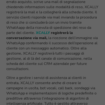
errato acquisto, scrive una mail di segnalazione
chiedendo informazioni sulle modalità di reso, XCALLY
r
egistrerà la mail e la collegherà alla scheda cliente. Il
servizio clienti risponde via mail inviando la procedura
di reso che si concluderà con un invio tramite
W
hatAapp
della ricevuta di spedizione del reso da
parte del cliente.
XCALLY
registrerà la
conversazione via mail,
la ricezione dell’immagine via
W
hatsApp
confermando il successo dell’operazione al
cliente con un messaggio automatico. Oltre alla
gestione,
XCALLY
registrerà tutti i passaggi di
gestione, al di là del canale di comunicazione, nella
scheda del cliente sul CRM aziendale per future
consultazioni.
Oltre a gestire i servizi di assistenza ai clienti in
entrata, XCALLY consente anche di creare
le
campagne
in uscita
, bot vocali, call back, sondaggi via
W
hatsApp
e implementazioni di logiche predefinite o
predittive attraverso l’integrazione di algoritmi di
intelligenza artificiale.
Tutto è gestito attraverso