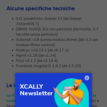
Alcune specifiche tecniche
S.O. predefinito: Debian 11 [da Debian
10/centOS 7]
DBMS: MySQL 8.0 con partizioni [da MySQL 5.7
talvolta senza partizioni]
Asterisk: v18 (senza modulo iftime) [da v13 con
modulo iftime custom]
Node.js: v16.13.1 [da v6.17.1]
NginX v1.18 [da v1.14]
Pm2 v5.1.2 [da v2.10.4]
Frontend: AngularJS 1.8.2 [da 1.5.10]
×
Le integrazioni di XCALLY
La V3 ci ha permesso di
ampliare ulteriormente le
nostre integrazioni
, rendendole ancora più semplici e
flessibili.
Tra
i
player
più
importanti
figurano
Amazon,