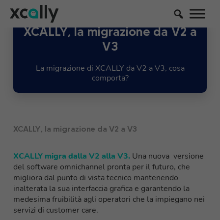
XCALLY, la migrazione da V2 a
V3
La migrazione di XCALLY da V2 a V3, cosa
comporta?
XCALLY, la migrazione da V2 a V3
XCALLY migra dalla V2 alla V3.
Una
nuova versione
del software
omnichannel
pronta per il futuro, che
migliora dal punto di vista tecnico mantenendo
inalterata la sua interfaccia grafica e garantendo la
medesima fruibilità agli operatori che la impiegano ne
i
servizi di
customer care.