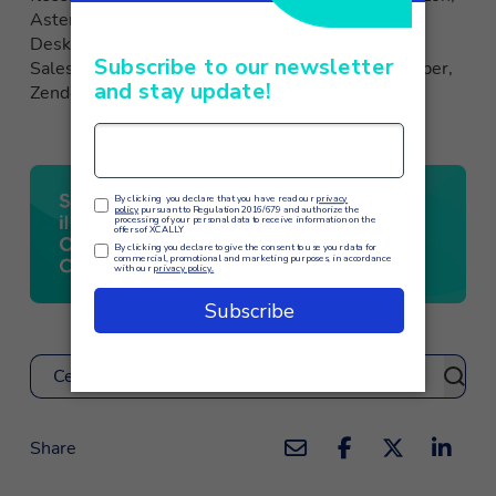
Asterisk, Facebook,
Hubspot
, Dynamics 365,
Desk.com, Google, Grafana,
ISpeech
, Instagram,
Salesforce, Teams,
TVox
, Twilio, Twitter, Unix, Viber,
Zendesk.
Cerca
Share