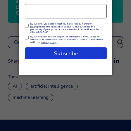
Cerca
Share
Tags
AI
artificial intelligence
machine learning