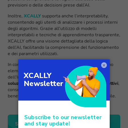
previsioni o delle decisioni prese dall’AI.
Inoltre,
XCALLY
supporta anche l’interpretability,
consentendo agli utenti di analizzare i processi interni
degli algoritmi. Grazie all’utilizzo di modelli
interpretabili e tecniche di apprendimento trasparente,
XCALLY offre una visione dettagliata della logica
dell’AI, facilitando la comprensione del funzionamento
e dei parametri utilizzati.
In conclusione, explainability e interpretability sono
×
elementi fondamentali per comprendere e fidarsi
dell’Intelligenza Artificiale. XCALLY fornisce
una
soluzione completa per raggiungere questi obiettivi
,
consentendo alle aziende di sfruttare appieno i
benefici dell’AI in modo trasparente e comprensibile.