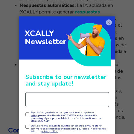
Respuestas automáticas:
La IA aplicada en
XCALLY permite generar
respuestas
automáticas personalizadas
personalizadas
×
para las solicitudes de los clientes. Mediante el
aprendizaje automático y el análisis de datos,
puede sugerir respuestas adecuadas basadas en
escenarios anteriores, reduciendo los tiempos de
respuesta y proporcionando una solución rápida a
los clientes.
Análisis de datos y previsión:
La inteligencia
artificial puede
analizar los datos recogidos de
diversas fuentes
, como los comentarios de los
clientes, las interacciones pasadas y las
tendencias del mercado, para identificar pautas,
tendencias y oportunidades. Esta información
permite a las empresas tomar decisiones más
informadas, anticiparse a las necesidades de los
clientes y mejorar continuamente su experiencia.
Conclusión