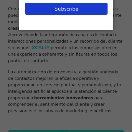
Con XCALLY y su software omnicanal, las empresas
pueden superar los retos de la experiencia del cliente
moderno
ofreciendo un servicio de calidad y
creando relaciones duraderas con los clientes.
Aprovechando la integración de canales de contacto,
interacciones personalizadas y un recorrido del cliente
sin fisuras,
XCALLY
permite a las empresas ofrecer
una experiencia coherente y sin fisuras en todos los
puntos de contacto.
La automatización de procesos y la gestión unificada
de contactos mejoran la eficacia operativa y
proporcionan un servicio puntual y personalizado, y la
inteligencia artificial aplicada a la atención al cliente
proporciona
herramientas innovadoras
para
comprender el sentimiento del cliente y crear
previsiones e iniciativas de marketing específicas.