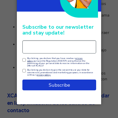
integra la telefonía y los sistemas informáticos
para proporcionar a los operadores toda la
información relevante sobre el cliente que llama
en tiempo real.
Análisis de voz:
software capaz de
analizar
grabaciones de audio de llamadas
para extraer
información valiosa.
Gestión de
la plantilla
(WFM):
optimiza las
actividades del personal y las cargas de trabajo
en función de las previsiones de tráfico y los
objetivos de servicio.
CRM – Gestión de las Relaciones con los
Clientes: gestiona de forma centralizada todos
los datos de los clientes y las interacciones con
ellos en todos los canales.
XCALLY y las formas en que puede ayudar
en la optimización de los centros de
contacto