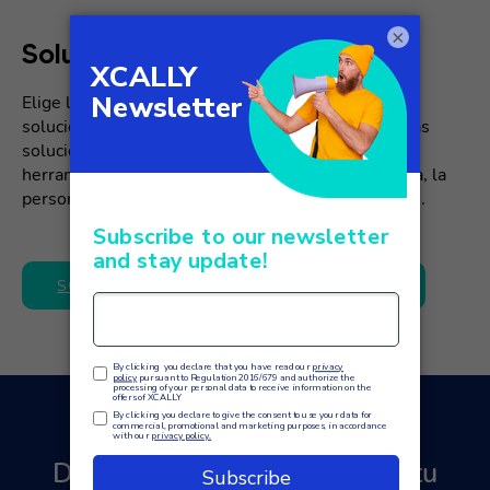
×
Soluciones de IA de XCALLY
Elige la vanguardia en atención al cliente con las
soluciones de IA de XCALLY. Con estas innovadoras
soluciones, XCALLY ofrece una excelente gama de
herramientas basadas en IA que mejoran la eficacia, la
personalización y la experiencia general del cliente.
SOLUCIONES DE INTELIGENCIA ARTIFICIAL
Descubre cómo revolucionar tu