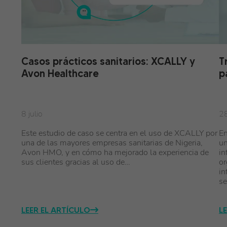
Casos prácticos sanitarios: XCALLY y
T
Avon Healthcare
p
8 julio
2
Este estudio de caso se centra en el uso de XCALLY por
En
una de las mayores empresas sanitarias de Nigeria,
un
Avon HMO, y en cómo ha mejorado la experiencia de
in
sus clientes gracias al uso de…
or
in
se
LEER EL ARTÍCULO
L