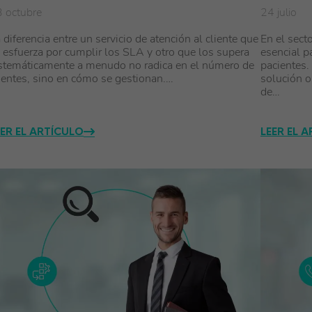
 octubre
24 julio
 diferencia entre un servicio de atención al cliente que
En el secto
 esfuerza por cumplir los SLA y otro que los supera
esencial pa
stemáticamente a menudo no radica en el número de
pacientes.
entes, sino en cómo se gestionan.…
solución 
de…
EER EL ARTÍCULO
LEER EL 