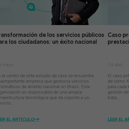
ransformación de los servicios públicos
Caso pr
ara los ciudadanos: un éxito nacional
prestac
8 mayo
24 abril
 el centro de este estudio de caso se encuentra
El caso pr
aimportante empresa que gestiona servicios
de cómo X
formáticos de ámbito nacional en Brasil. Esta
para cada t
ganización es responsable de una amplia
gestión de
fraestructura tecnológica que da soporte a un
trata…
rvicio…
EER EL ARTÍCULO
LEER EL 