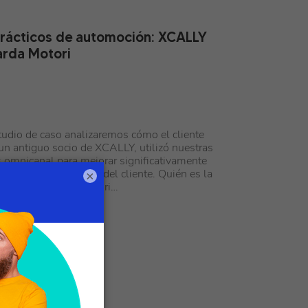
rácticos de automoción: XCALLY
rda Motori
tudio de caso analizaremos cómo el cliente
un antiguo socio de XCALLY, utilizó nuestras
 omnicanal para mejorar significativamente
ones y la experiencia del cliente. Quién es la
×
liente Lombarda Motori…