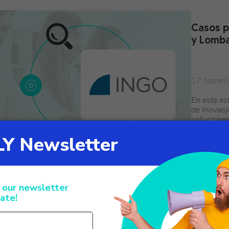
Casos p
y Lomba
17 febrero
En este es
de Inovasj
soluciones
las operaci
empresa c
aso práctico: Uso de XCALLY para
estionar el Centro de Contacto de una
NG internacional