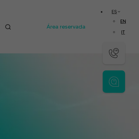
ES
EN
Área reservada
IT