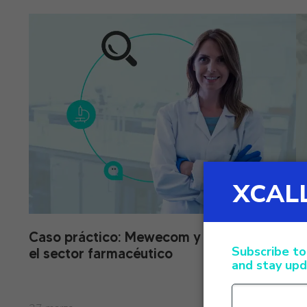
Caso práctico: Mewecom y XCALLY para
C
el sector farmacéutico
g
O