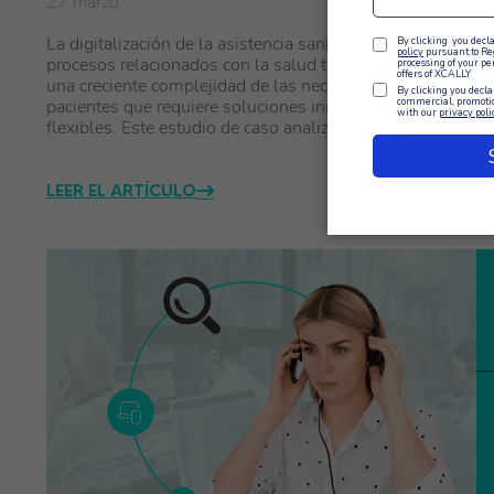
27 marzo
1
La digitalización de la asistencia sanitaria y de los
La
procesos relacionados con la salud también conlleva
pa
una creciente complejidad de las necesidades de los
IN
pacientes que requiere soluciones innovadoras y
mi
flexibles. Este estudio de caso analiza…
po
LEER EL ARTÍCULO
L