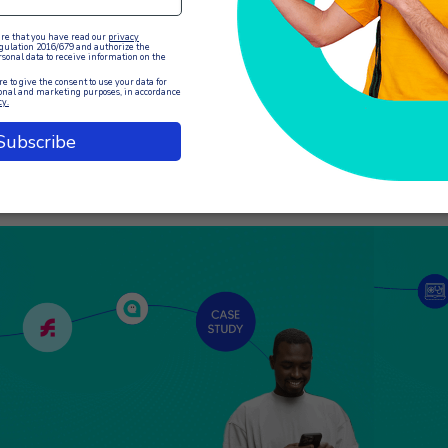
0 marzo
 gestión eficiente de un centro de contacto es crucial
ra garantizar un servicio al cliente de alta calidad.
GOempresa de prestaciones que forma parte del
smo holding que XCALLY, Technesy Spa, ha optado
r implantar…
EER EL ARTÍCULO
LEER EL 