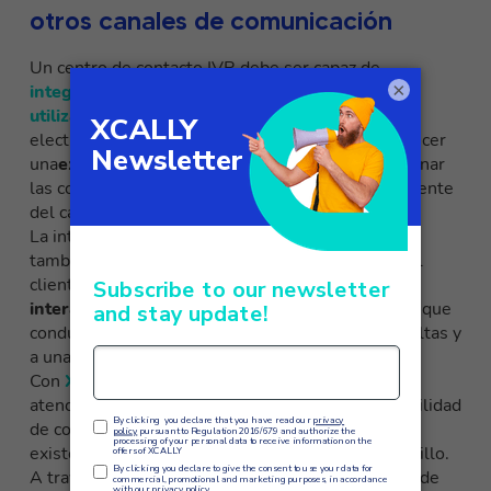
otros canales de comunicación
Un centro de contacto IVR debe ser capaz de
×
integrarse con otros canales de comunicación
utilizados por la empresa
como el chat, el correo
electrónico y las redes sociales. Esto permite ofrecer
una
experiencia omnicanal
a los clientes y gestionar
las consultas con mayor eficacia, independientemente
del canal utilizado.
La integración con otros canales de comunicación
también permite a los especialistas en atención al
cliente tener
una visión completa de las
interacciones de los clientes con la empresa
, lo que
conduce a una resolución más rápida de las consultas y
a una mejor experiencia del usuario.
Con
XCALLY
la suite omnicanal diseñada para la
atención al cliente, gracias a su escalabilidad y facilidad
de comunicación con los sistemas empresariales
existentes, este trabajo se convierte en algo sencillo.
A través de una interfaz muy intuitiva, la creación de