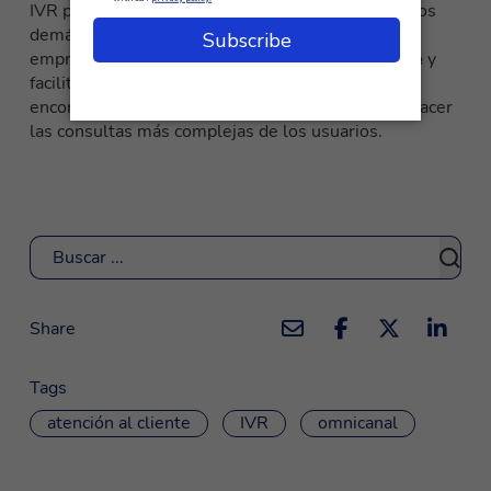
IVR personalizados y totalmente integrados con los
demás canales utilizados por los clientes de una
empresa permitirá un
recorrido fluido del cliente
y
facilitará a los especialistas en atención al cliente
encontrar la información que necesitan para satisfacer
las consultas más complejas de los usuarios.
Buscar
Share
Tags
atención al cliente
IVR
omnicanal