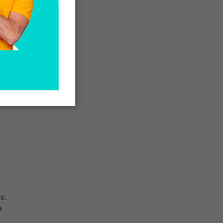
l
n
s.
a