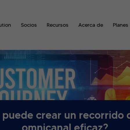
ution
Socios
Recursos
Acerca de
Planes
puede crear un recorrido d
omnicanal eficaz?