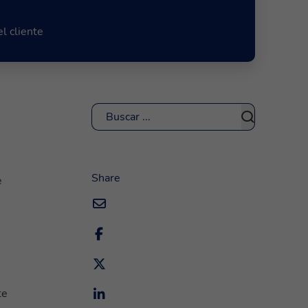
l cliente
Buscar
Share
e
te