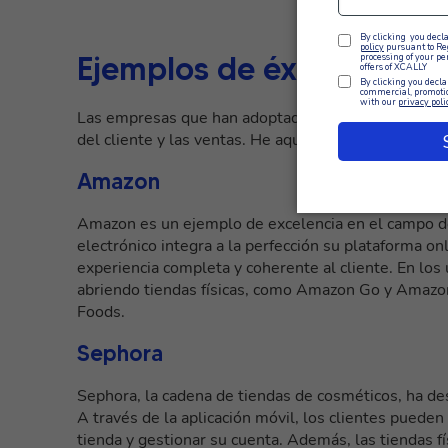
Ejemplos de éxito de un 
Las empresas que han adoptado un enfoque omnicana
del cliente y las ventas. He aquí algunos ejemplos d
Amazon
Amazon es un ejemplo de excelencia en el campo d
electrónico integra a la perfección su plataforma on
experiencia completa y coherente al cliente. En los
abriendo tiendas físicas, como Amazon Go y Amazo
Foods.
Sephora
Sephora, la cadena de tiendas de cosméticos, ha des
A través de la aplicación móvil, los clientes pueden
tienda y gestionar su cuenta. Además, las tiendas f