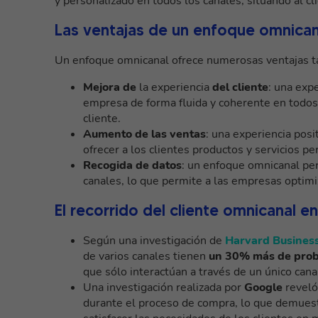
y personalizado en todos los canales, situando al cl
Las ventajas de un enfoque omnican
Un enfoque omnicanal ofrece numerosas ventajas ta
Mejora de
la experiencia
del cliente
: una exp
empresa de forma fluida y coherente en todos l
cliente.
Aumento de las ventas
: una experiencia posi
ofrecer a los clientes productos y servicios p
Recogida de datos
: un enfoque omnicanal pe
canales, lo que permite a las empresas optimi
El recorrido del cliente omnicanal en
Según una investigación de
Harvard Busines
de varios canales tienen
un 30% más de probab
que sólo interactúan a través de un único cana
Una investigación realizada por
Google
reveló
durante el proceso de compra, lo que demuest