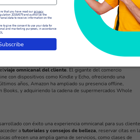
recorrido del cliente omnicana
l han experimentado mejoras significativas en la satisfacció
e éxito:
el
viaje omnicanal del cliente
. El gigante del comercio
line con dispositivos como Kindle y Echo, ofreciendo una
 últimos años, Amazon ha ampliado su presencia offline,
n Books, y adquiriendo la cadena de supermercados Whole
arrollado con éxito una experiencia omnicanal para sus cliente
 acceder a
tutoriales y consejos de belleza
, reservar citas en l
ísicas ofrecen una amplia gama de servicios, como clases de