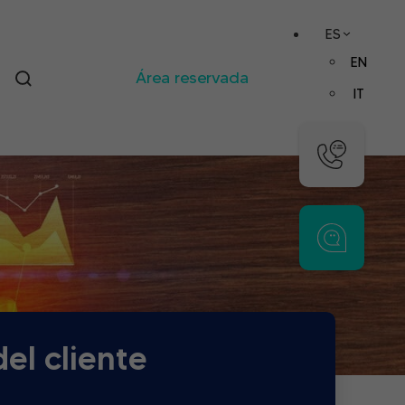
ES
EN
Área reservada
IT
el cliente