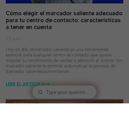
Cómo elegir el marcador saliente adecuado
para tu centro de contacto: características
a tener en cuenta
25 julio
Hoy en día, elmarcador saliente es una herramienta
esencial para cualquier centro de contacto que quiera
mejorar su rendimiento de ventas y atención al cliente. Un
marcador saliente te permite automatizar el proceso de
llamadas salientesaumentando…
LEER EL ARTÍCULO