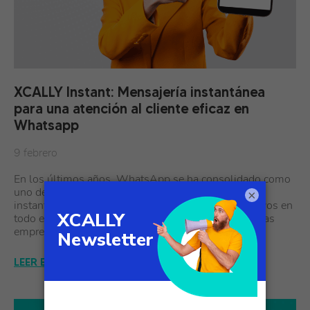
XCALLY Instant: Mensajería instantánea
para una atención al cliente eficaz en
Whatsapp
9 febrero
En los últimos años, WhatsApp se ha consolidado como
uno de los principales canales de comunicación
×
instantánea, con miles de millones de usuarios activos en
todo el mundo. Esta popularidad ha llevado a muchas
empresas a…
LEER EL ARTÍCULO