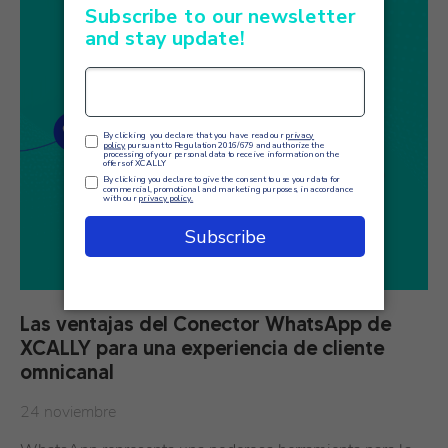
Las ventajas del Conector WhatsApp de
XCALLY para una experiencia de cliente
omnicanal
24 noviembre