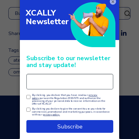
×
Buscar
Share
Tags
atención al cliente
atención al cliente
omnicanal
xcally móvil
También te puede interesar