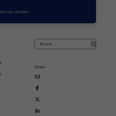
on los clientes
Buscar
o
Share
s