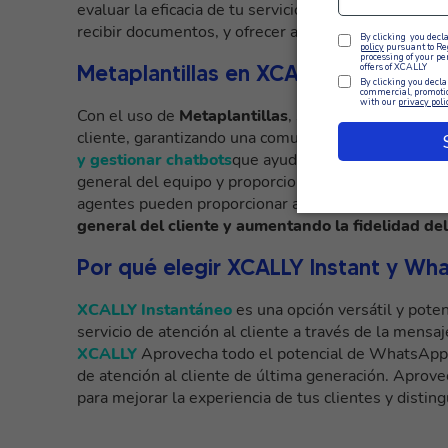
evaluar la eficacia de tu servicio. Los agentes puede
recibir documentos, y ofrecer asistencia personaliz
Metaplantillas en XCALLY Instant
Con el uso de
Metaplantillas
, se pueden enviar me
cliente, garantizando una comunicación coherente y
y gestionar chatbots
que ayudan a los agentes a at
general del equipo y proporcionando una experiencia
agentes pueden proporcionar asistencia técnica per
general del cliente y aumentando la fidelidad del
Por qué elegir XCALLY Instant y W
XCALLY Instantáneo
es una opción versátil y pote
servicio de atención al cliente a través de la mensaj
XCALLY
Aprovecha todo el potencial de WhatsApp f
de atención al cliente de última generación. Apro
para mejorar la experiencia de tus clientes y distin