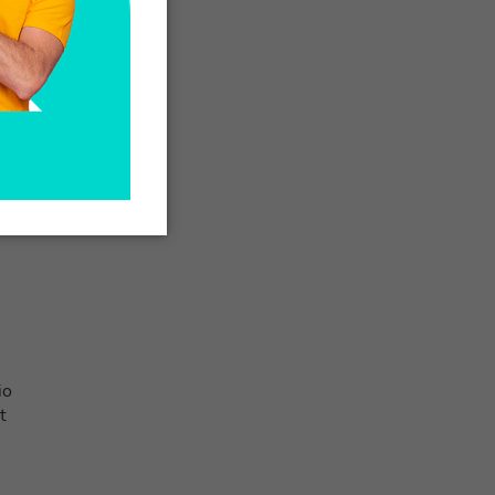
ar
a
io
t