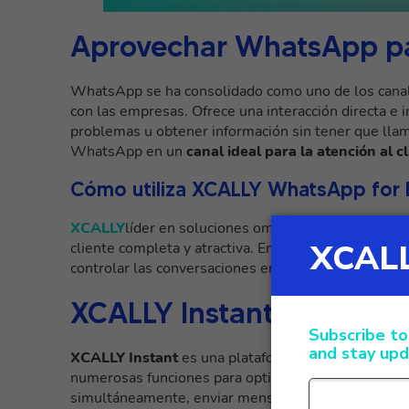
Aprovechar WhatsApp para
WhatsApp se ha consolidado como uno de los canales
con las empresas. Ofrece una interacción directa e 
problemas u obtener información sin tener que llama
WhatsApp en un
canal ideal para la atención al c
Cómo utiliza XCALLY WhatsApp for 
XCALLY
líder en soluciones omnicanal, ha integrad
cliente completa y atractiva. En concreto, XCALLY u
controlar las conversaciones en WhatsApp de forma e
XCALLY Instant: caracterí
XCALLY Instant
es una plataforma de gestión de 
numerosas funciones para optimizar la atención al c
simultáneamente, enviar mensajes automatizados, cr