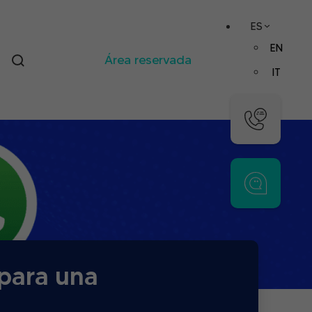
ES
EN
Área reservada
IT
para una