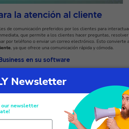
 la atención al cliente
 de comunicación preferidos por los clientes para interactua
inmediata, que permite a los clientes hacer preguntas, resolver
r por teléfono o enviar un correo electrónico. Esto convierte 
liente
, ya que ofrece una comunicación rápida y cómoda.
Business en su software
o WhatsApp en su ecosistema para ofrecer una atención al
tiliza
XCALLY Instant
una solución que permite gestionar y
ficaz e intuitiva.
sticas y ventajas
conversaciones en WhatsApp para empresas que ofrece
liente. Te permite gestionar varias conversaciones
ear respuestas predefinidas y controlar métricas clave para