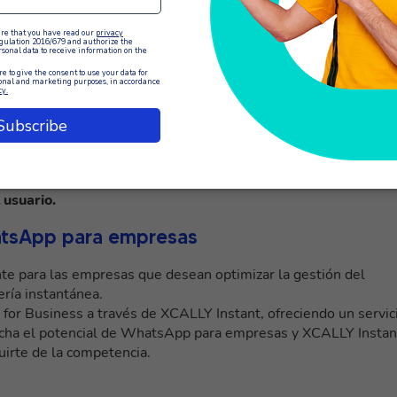
n gestionar las interacciones entrantes y salientes, enviar y
ada en tiempo real.
nsajes automáticos en determinados puntos del recorrido del
 puntual. Además, XCALLY Instant ofrece la posibilidad de
cre
ender las solicitudes más comunes, mejorando la eficacia
 de atención al cliente más eficiente. Con esta solución, los
sonalizada y respuestas inmediatas,
mejorando la experienci
 usuario.
hatsApp para empresas
nte para las empresas que desean optimizar la gestión del
ería instantánea.
or Business a través de XCALLY Instant, ofreciendo un servic
vecha el potencial de WhatsApp para empresas y XCALLY Instan
guirte de la competencia.