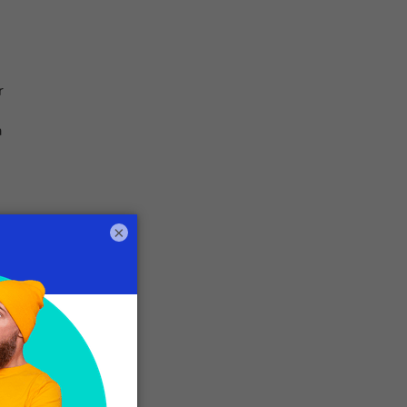
r
a
×