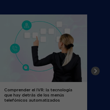
Comprender el IVR: la tecnología
Cóm
que hay detrás de los menús
de l
telefónicos automatizados
reg