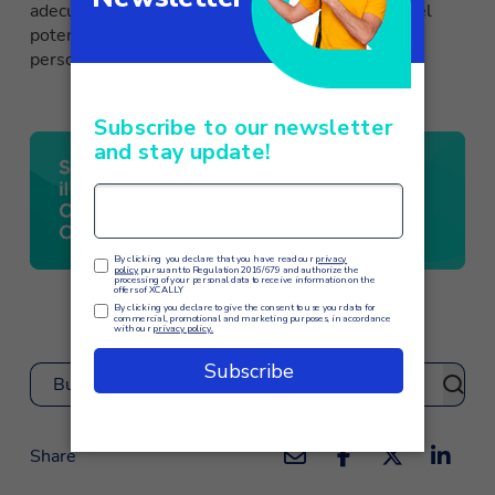
adecuado para una empresa que decide explotar el
potencial de una suite omnicanal escalable y
personalizable.
Buscar
Share