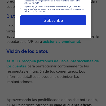
precisión las intenciones de los usuarios y respondan
adecuadamente en lenguaje humano.
Distribución omnicanal
La plataforma admite la distribución de agentes
virtuales a través de canales como el sitio web,
aplicaciones móviles, SMS, aplicaciones de mensajería
populares e IVR para
asistencia omnicanal
.
Visión de los datos
XCALLY recopila patrones de uso e interacciones de
los clientes
para perfeccionar continuamente las
respuestas en función de los comentarios. Los
informes detallados ayudan a optimizar las
implantaciones.
Aprovechando las posibilidades de los chatbots de IA,
XCALLY permite ofrecer un
viaje al cliente eficaz,