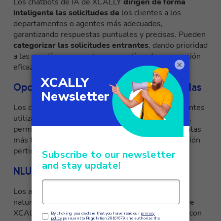
Los chatbots de IA de XCALLY
dirigen de forma
inteligente las solicitudes de
los clientes a los
departamentos o agentes más adecuados,
garantizando respuestas puntuales y precisas. Pueden
categorizar las solicitudes entrantes
, dando prioridad
a las cuestiones urgentes y garantizando una gestión
×
eficaz de las solicitudes de los clientes.
Opciones de autoservicio personalizadas
Los chatbots de IA de XCALLY permiten a los clientes
utilizar
opciones de autoservicio personalizadas
,
permitiéndoles encontrar respuestas a las preguntas
más frecuentes y acceder fácilmente a la información
pertinente.
NLUs y NLGs robustos
Los avanzados NLU (comprensión del lenguaje
natural) y NLG (generación del lenguaje natural) de
XCALLY garantizan que los chatbots comprendan con