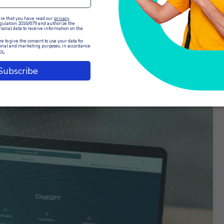
acer una preselección inicial de las solicitudes y dirigirlas al
 teléfono para cuestiones complejas
.
ersaciones con los operadores, ChatGPT
puede sugerir
o que sus respuestas sean más rápidas y precisas.
erar automáticamente textos
para chatbots, FAQs, bases de