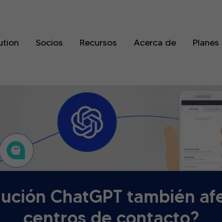
ution
Socios
Recursos
Acerca de
Planes
lución ChatGPT también afe
centros de contacto?