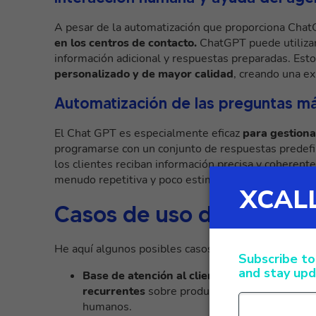
A pesar de la automatización que proporciona Cha
en los centros de contacto.
ChatGPT puede utiliza
información adicional y respuestas preparadas. Est
personalizado y de mayor calidad
, creando una ex
Automatización de las preguntas m
El Chat GPT es especialmente eficaz
para gestiona
programarse con un conjunto de respuestas predefin
los clientes reciban información precisa y coherente
menudo repetitiva y poco estimulante.
Casos de uso de ChatGPT
He aquí algunos posibles casos de uso de ChatGPT p
Base de atención al cliente:
ChatGPT puede
recurrentes
sobre productos, envíos, pagos, e
humanos.