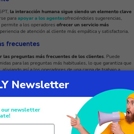
tGPT,
la interacción humana sigue siendo un elemento clave
rse para
apoyar a los agentes
ofreciéndoles sugerencias,
o permite a los operadores
ofrecer un servicio más
periencia de atención al cliente más empática y satisfactoria.
ás frecuentes
r las preguntas más frecuentes de los clientes
. Puede
idas para las preguntas más habituales, lo que garantiza que
, aliviando así a los operadores de una carga de trabajo a
 en los centros de contacto
ara mejorar la atención al cliente:
gestionar de forma autónoma preguntas sencillas y
tc., a través del chat, disminuyendo la carga de los operadores