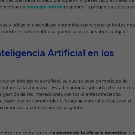
nversacional desarrollado por OpenAI y presentado a finales de
conversar en
lenguaje natural
responder a preguntas y ejecuta
s y utiliza el aprendizaje automático para generar textos mu
o fuerte es su versatilidad: puede conversar sobre cualquier
teligencia Artificial en los
e en inteligencia artificial, ya que se basa en modelos de
milares a las humanas. Esta tecnología, aplicada a los centros
a gestión de las interacciones con los clientes
ofreciendo
la capacidad de comprender el lenguaje natural y adaptarse al
 comunicación entre clientes y agentes.
centros de contacto es el
aumento de la eficacia operativa
. Lo