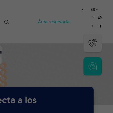
ES
EN
Área reservada
IT
cta a los