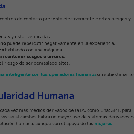
da
entros de contacto presenta efectivamente ciertos riesgos y
ectas
y estar verificadas.
ano
puede repercutir negativamente en la experiencia.
os
hablando con una máquina.
den
contener sesgos o errores
.
el riesgo de ser demasiado altas.
rma inteligente con los operadores humanos
sin subestimar lo
ngularidad Humana
 cada vez más medios derivados de la IA, como ChatGPT, para
on vistas al cambio, habrá un mayor uso de sistemas derivados d
relación humana, aunque con el apoyo de las
mejores