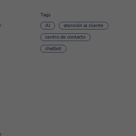
r
Tags
y
AI
atención al cliente
centro de contacto
chatbot
s