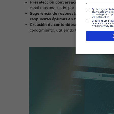
Preselección conversacional:
ChatGPT puede h
canal más adecuado, por ejemplo,
del chat al
Sugerencia de respuestas:
Durante las conv
respuestas óptimas en tiempo real
, haciend
Creación de contenidos:
ChatGPT
puede gen
conocimiento, utilizando lenguaje natural.