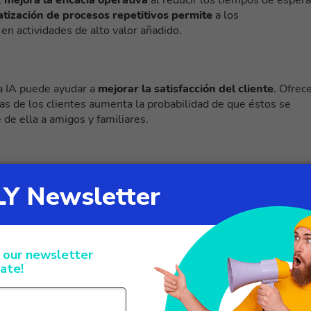
tización de procesos repetitivos permite
a los
en actividades de alto valor añadido.
la IA puede ayudar a
mejorar la satisfacción del cliente
. Ofrec
ivas de los clientes aumenta la probabilidad de que éstos se
de ella a amigos y familiares.
contacto omnicanal
puede ayudar a reducir los costes
ndo los recursos humanos, se puede reducir el personal
 calidad del servicio ofrecido.
 los centros de contacto
lucionando el mundo de los centros de contacto omnicanal
,