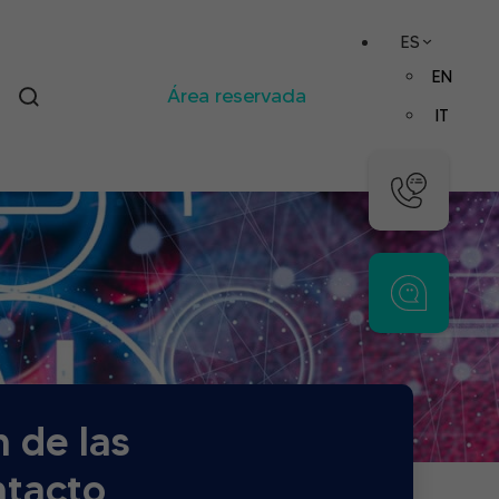
ES
EN
Área reservada
IT
n de las
ntacto