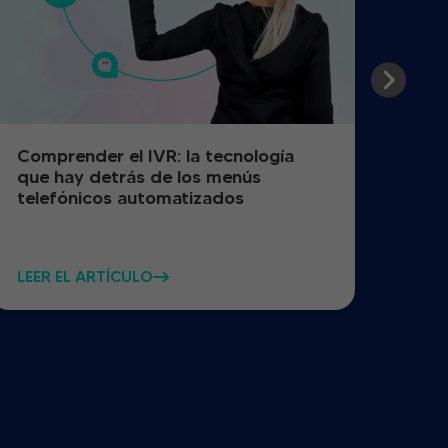
Comprender el IVR: la tecnología
Cóm
que hay detrás de los menús
de l
telefónicos automatizados
reg
LEER EL ARTÍCULO
LEER