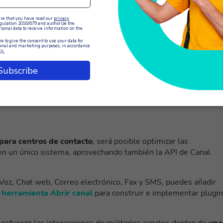
as como a los clientes.
uede sustituir completamente al personal humano
en la
 siendo necesarios para gestionar las solicitudes más complej
 puede utilizarse para automatizar tareas repetitivas y
ctividades más complicadas y creativas.
presenta exactamente este concepto.
 la IA en la gestión de los
 para centros de contacto
, será posible optimizar
las
o en un único sistema, aprovechando también la API de Canal
z, Chat web, Correo electrónico, Fax y SMS, puedes añadir
a
herramienta Abrir canal
para construir e implementar plugi
esfuerzo las interacciones de múltiples canales dentro de
una