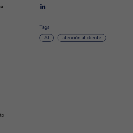
ia
Tags
y
AI
atención al cliente
to
n