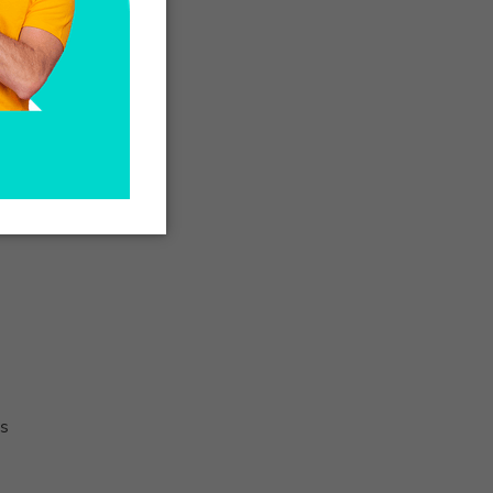
as
ns