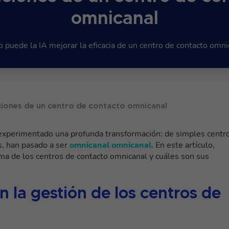
omnicanal
 puede la IA mejorar la eficacia de un centro de contacto omni
raciones de un centro de contacto omnicanal
n experimentado una profunda transformación: de simples centr
s, han pasado a ser
omnicanal
omnicanal
. En este artículo,
a de los centros de contacto omnicanal y cuáles son sus
 en la gestión de los centros de