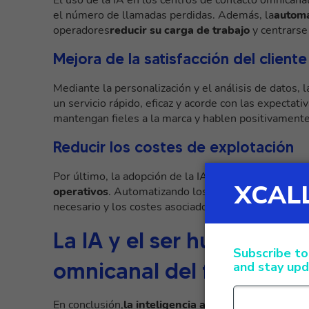
el número de llamadas perdidas. Además, la
automa
operadores
reducir su carga de trabajo
y centrarse 
Mejora de la satisfacción del cliente
Mediante la personalización y el análisis de datos, 
un servicio rápido, eficaz y acorde con las expectat
mantengan fieles a la marca y hablen positivamente 
Reducir los costes de explotación
Por último, la adopción de la IA en los centros de 
operativos
. Automatizando los procesos y optimiza
necesario y los costes asociados, sin comprometer la
La IA y el ser humano en
omnicanal del futuro
En conclusión,
la inteligencia artificial está revo