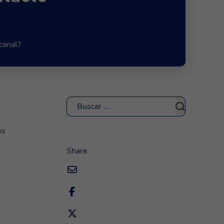
canal?
Buscar
os
Share