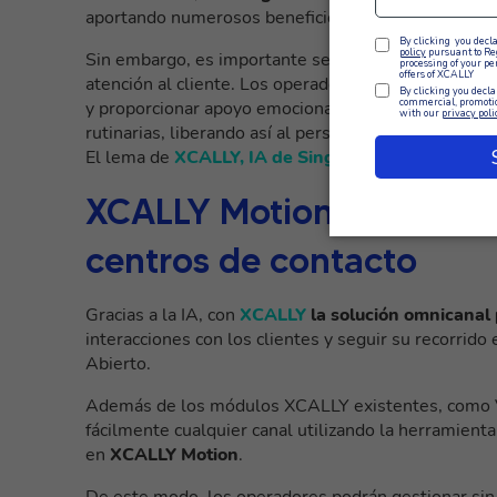
aportando numerosos beneficios tanto a las empres
Sin embargo, es importante señalar que
la IA no p
atención al cliente. Los operadores humanos siguen
y proporcionar apoyo emocional a los usuarios. La IA
rutinarias, liberando así al personal humano para a
El lema de
XCALLY, IA de Singularidad Humana
re
XCALLY Motion y el uso de
centros de contacto
Gracias a la IA, con
XCALLY
la solución omnicanal
interacciones con los clientes y seguir su recorrid
Abierto.
Además de los módulos XCALLY existentes, como Vo
fácilmente cualquier canal utilizando la herramient
en
XCALLY Motion
.
De este modo, los operadores podrán gestionar sin 