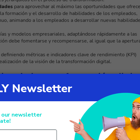
idades
para aprovechar al máximo las oportunidades que ofrec
en la formación y el desarrollo de habilidades de los empleados,
nuo, animando a los empleados a desarrollar nuevas habilidad
ías y modelos empresariales, adaptándose rápidamente a las
ión debe fomentarse y recompensarse, al igual que la apertur
definiendo métricas e indicadores clave de rendimiento (KPI)
alización de la visión de la transformación digital.
ias de la transformación digita
te evolución, y 2023 promete traer
nuevas tendencias que
 y se relacionan con
sus clientes. Pero, ¿cuáles son las
dizaje automático