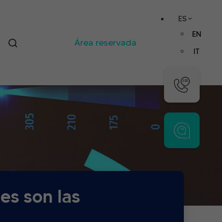
ES
EN
Área reservada
IT
es son las