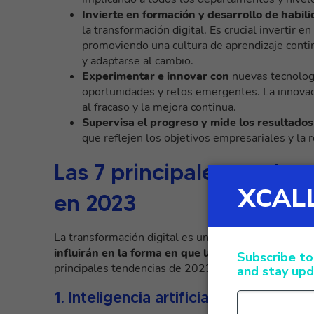
Invierte en formación y desarrollo de
habil
la transformación digital. Es crucial invertir 
promoviendo una cultura de aprendizaje conti
y adaptarse al cambio.
Experimentar e innovar con
nuevas tecnolog
oportunidades y retos emergentes. La innovac
al fracaso y la mejora continua.
Supervisa el progreso y mide los resultados
que reflejen los objetivos empresariales y la re
Las 7 principales tendenc
en 2023
La transformación digital es un proceso en constan
influirán en la forma en que las empresas operan
principales tendencias de 2023?
1. Inteligencia artificial (IA) y apren