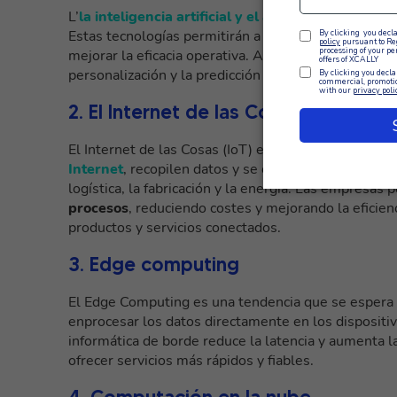
L’
la inteligencia artificial y el aprendizaje automá
Estas tecnologías permitirán a las empresas
tomar 
mejorar la eficacia operativa.
Además, la IA se utili
personalización y la predicción de
sus
necesidades.
2. El Internet de las Cosas (IoT)
El Internet de las Cosas (IoT) es otra tendencia cre
Internet
, recopilen datos y se comuniquen entre sí.
logística, la fabricación y la energía. Las empresas
procesos
, reduciendo costes y mejorando la eficien
productos y servicios conectados.
3. Edge computing
El Edge Computing es una tendencia que se espera q
en
procesar los datos directamente en los dispositiv
informática de borde reduce la latencia y aumenta 
ofrecer servicios más rápidos y fiables.