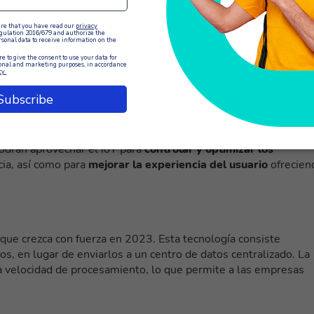
tico
seguirán desempeñando un papel importante en 2023.
decisiones más informadas, automatizar procesos repetitivos y
zará para
mejorar la experiencia del cliente
mediante la
ciente en 2023. El IoT
permite que los objetos se conecten a
 Esta tecnología está revolucionando varios sectores, como la
 podrán aprovechar el IoT para
controlar y optimizar los
cia, así como para
mejorar la experiencia del usuario
ofrecien
ue crezca con fuerza en 2023. Esta tecnología consiste
os, en lugar de enviarlos a un centro de datos centralizado
. La
la velocidad de procesamiento, lo que permite a las empresas