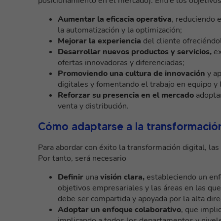
posicionamiento en el mercado). Entre los objetiv
Aumentar la eficacia operativa
, reduciendo 
la automatización y la optimización;
Mejorar la experiencia
del cliente ofreciéndo
Desarrollar nuevos productos y servicios,
ex
ofertas innovadoras y diferenciadas;
Promoviendo una cultura de innovación
y ap
digitales y fomentando el trabajo en equipo y
Reforzar su presencia en el mercado
adoptan
venta y distribución.
Cómo adaptarse a la transformación
Para abordar con éxito la transformación digital, l
Por tanto, será necesario
Definir
una
visión clara,
estableciendo un enfo
objetivos empresariales y las áreas en las que
debe ser compartida y apoyada por la alta direc
Adoptar un enfoque colaborativo
, que impli
implicando a todos los departamentos y nivele