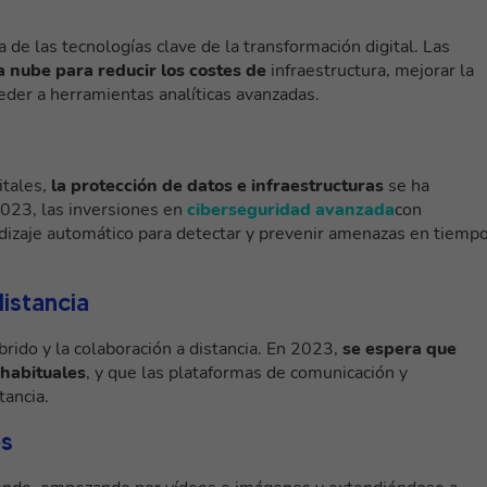
e las tecnologías clave de la transformación digital. Las
la nube para reducir los costes de
infraestructura, mejorar la
ceder a herramientas analíticas avanzadas.
itales,
la protección de datos e infraestructuras
se ha
2023, las inversiones en
ciberseguridad avanzada
con
rendizaje automático para detectar y prevenir amenazas en tiemp
distancia
brido y la colaboración a distancia. En 2023,
se espera que
 habituales
, y que las plataformas de comunicación y
tancia.
es