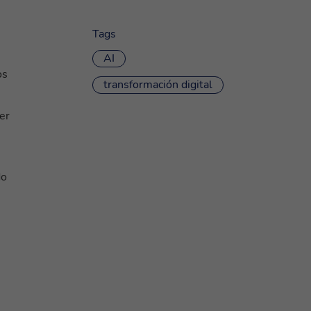
Tags
AI
os
transformación digital
er
do