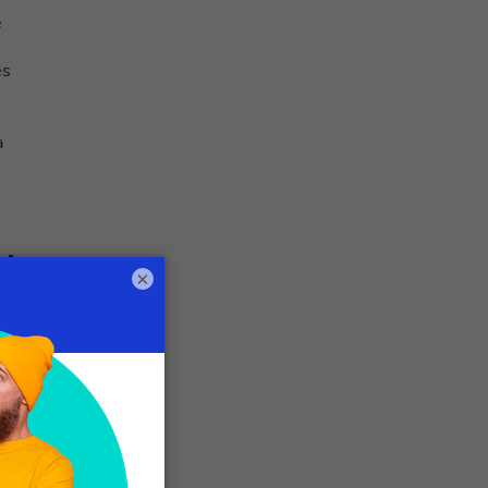
e
es
a
l
×