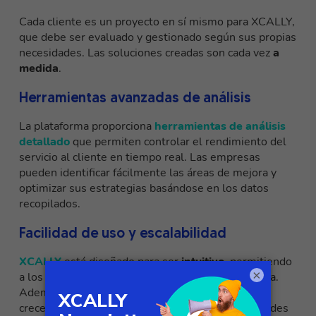
Cada cliente es un proyecto en sí mismo para XCALLY,
que debe ser evaluado y gestionado según sus propias
necesidades. Las soluciones creadas son cada vez
a
medida
.
Herramientas avanzadas de análisis
La plataforma proporciona
herramientas de análisis
detallado
que permiten controlar el rendimiento del
servicio al cliente en tiempo real. Las empresas
pueden identificar fácilmente las áreas de mejora y
optimizar sus estrategias basándose en los datos
recopilados.
Facilidad de uso y escalabilidad
XCALLY
está diseñado para ser
intuitivo
, permitiendo
×
a los agentes navegar fácilmente por la plataforma.
Además,
es escalable
, lo que significa que puede
crecer con tu negocio, adaptándose a las necesidades