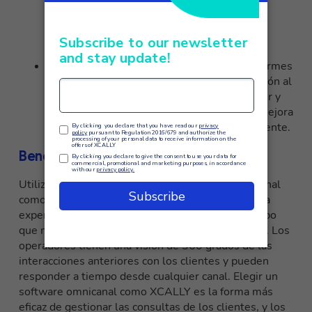
empresas pueden ofrecer a los clientes una
experiencia omnicanal, permitiéndoles
interactuar a través de distintos canales sin
perder coherencia ni continuidad.
Análisis de datos:
XCALLY proporciona informes
detallados sobre el rendimiento de la atención al
cliente, lo que permite a las empresas seguir y
analizar los datos para identificar áreas de mejora
y optimizar las estrategias de atención al cliente.
Beneficios para las empresas
Utilizar un software de atención al cliente omnicanal
como
XCALLY
permite a las empresas ofrecer una
experiencia de usuario fluida y coherente, al tiempo
que mejora la eficacia de sus procesos de servicio. Los
operadores tienen una visión de 360 grados de las
interacciones anteriores con los clientes y pueden
responder a tiempo desde cualquier canal. Elegir un
software omnicanal como XCALLY es la forma más
eficaz de gestionar las consultas de los clientes, y los