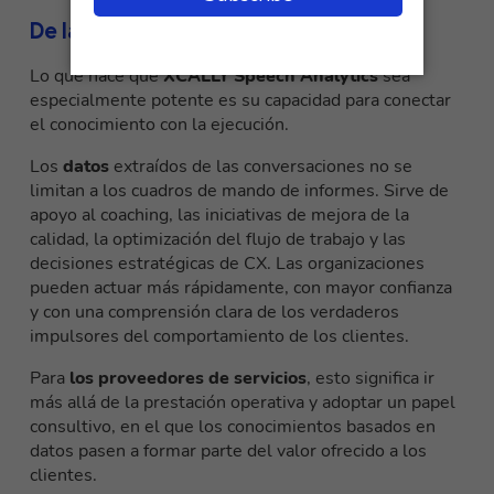
De la analítica a la acción
Lo que hace que
XCALLY Speech Analytics
sea
especialmente potente es su capacidad para conectar
el conocimiento con la ejecución.
Los
datos
extraídos de las conversaciones no se
limitan a los cuadros de mando de informes. Sirve de
apoyo al coaching, las iniciativas de mejora de la
calidad, la optimización del flujo de trabajo y las
decisiones estratégicas de CX. Las organizaciones
pueden actuar más rápidamente, con mayor confianza
y con una comprensión clara de los verdaderos
impulsores del comportamiento de los clientes.
Para
los proveedores de servicios
, esto significa ir
más allá de la prestación operativa y adoptar un papel
consultivo, en el que los conocimientos basados en
datos pasen a formar parte del valor ofrecido a los
clientes.