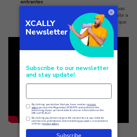
entrantes
Las interacciones de poco valor o improductivas
×
se identifican automáticamente, lo que permite a
los equipos centrarse en las conversaciones que
realmente repercuten en el rendimiento.