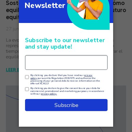
Sostenibilidad humana y tecnológica: cómo
equilibrar la IA y las personas para un futuro
equitativo
27 junio
La evolución de la relación entre la IA y las personas
representa uno de los retos más cruciales de nuestro
tiempo. En el sector de la atención al cliente, encontrar el
equilibrio perfecto entre la automatización…
LEER EL ARTÍCULO