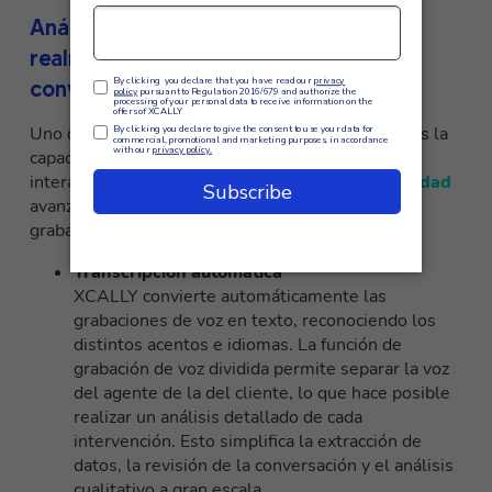
Análisis de calidad para comprender
realmente lo que ocurre en las
conversaciones
Uno de los fundamentos del agente aumentado es la
capacidad de leer e interpretar objetivamente las
interacciones. XCALLY integra el
Análisis de Calidad
avanzadas que permiten ir más allá de la simple
grabación de llamadas.
Transcripción automática
XCALLY convierte automáticamente las
grabaciones de voz en texto, reconociendo los
distintos acentos e idiomas. La función de
grabación de voz dividida permite separar la voz
del agente de la del cliente, lo que hace posible
realizar un análisis detallado de cada
intervención. Esto simplifica la extracción de
datos, la revisión de la conversación y el análisis
cualitativo a gran escala.