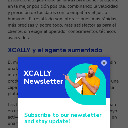
Estas tecnologías trabajan juntas para poner al agente
en la mejor posición posible, combinando la velocidad
y precisión de los datos con la empatía y el juicio
humanos. El resultado son interacciones más rápidas,
más precisas y, sobre todo, más satisfactorias para el
cliente, sin exigir al operador conocimientos técnicos
avanzados.
XCALLY y el agente aumentado
El modelo de agente aumentado no puede existir sin
×
una
base tecnológica sólida
, capaz de analizar,
interpretar y apoyar la interacción mientras se
produce. En XCALLY, la inteligencia artificial no es una
capa opcional, sino un componente estructural de la
plataforma de experiencia del cliente.
Las funciones de IA integradas en
XCALLY
funcionan
en dos niveles principales: análisis de calidad y apoyo
activo al agente, transformando cada conversación en
una fuente de valor inmediato y medible.