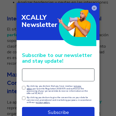
Analizar tendencias y pautas en las interacciones
×
con los clientes
Integración con la estrategia omnicanal
El sitio
disposiciones XCALLY se integran
perfectamente
con todos los canales de comunicación
soportados por la plataforma, garantizando una
clasificación uniforme independientemente del punto
de contacto utilizado por el cliente. Esta uniformidad
es esencial para mantener una visión holística del
recorrido del cliente.
Maximizar el ROI del Centro de
Contacto mediante disposiciones
inteligentes
La aplicación estratégica de
disposiciones XCALLY
representa una inversión crítica para cualquier
organización que aspire a destacar en el servicio al