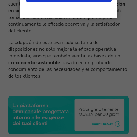
cliente. Esta herramienta
convierte cada interacción
en una fuente de información valiosa
, que permite
tomar decisiones basadas en datos que mejoran
continuamente la eficacia operativa y la satisfacción
del cliente.
La adopción de este avanzado sistema de
disposiciones no sólo mejora la eficacia operativa
inmediata, sino que también sienta las bases de un
crecimiento sostenible
basado en un profundo
conocimiento de las necesidades y el comportamiento
de los clientes.