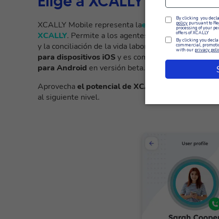
Elige a XCALLY como soc
XCALLY Mobile representa la
evolución móvil de l
XCALLY
. Permite a los agentes liberar todo su pote
y la conciliación de la vida laboral y familiar en las
para dispositivos iOS
y es compatible con todas las
para Android
en versión beta.
Aprovecha
el potencial de XCALLY Mobile
para mej
al siguiente nivel.