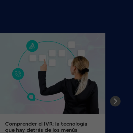
Comprender el IVR: la tecnología
Cóm
que hay detrás de los menús
de l