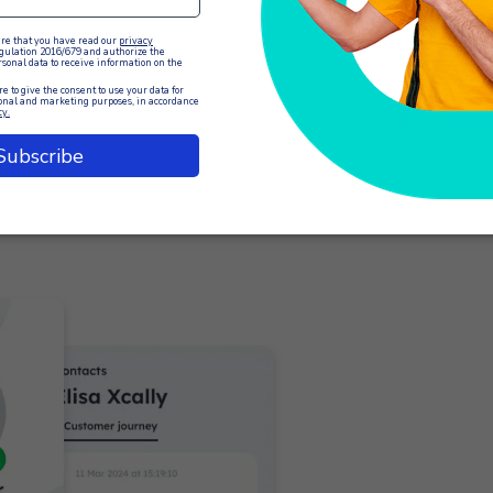
io
a experiencia operativa proporcionada por la plataforma
ncial operativo y ayuda a mejorar la productividad, la flexibilid
 empresas clientes. La aplicación está disponible
gratuitamente
 versiones a partir de la 13. Pronto
estará disponible tambié
orar tu experiencia de contacto con el cliente y llevar tu servi