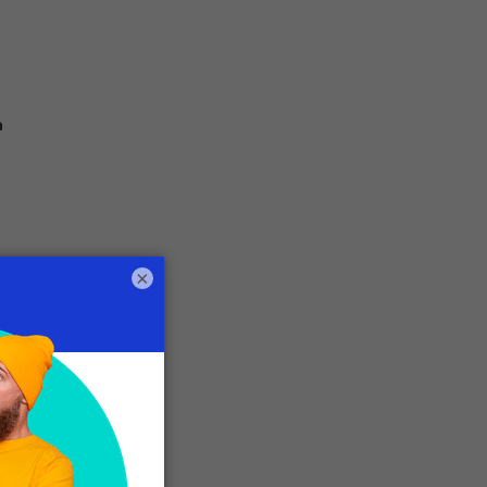
a
×
te