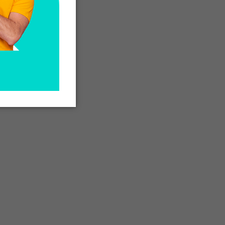
ad
n
cio