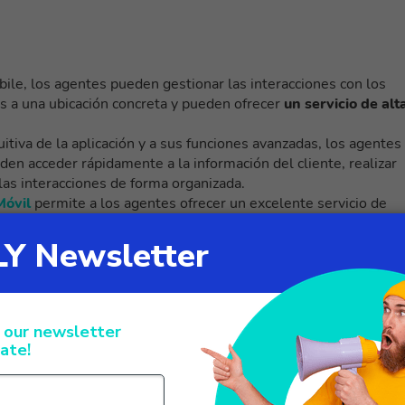
e, los agentes pueden gestionar las interacciones con los
s a una ubicación concreta y pueden ofrecer
un servicio de alt
tuitiva de la aplicación y a sus funciones avanzadas, los agentes
den acceder rápidamente a la información del cliente, realizar
 las interacciones de forma organizada.
óvil
permite a los agentes ofrecer un excelente servicio de
lamadas a tiempo, proporcionar asistencia inmediata y gestionar
ral del cliente
.
 permite a los agentes
recibir llamadas entrantes aunque la
ntiza que no se pierda ninguna llamada importante y que el
á
totalmente integrado con
el sistema XCALLY
, lo que permi
gnifica que los agentes siempre tendrán acceso a la información
ciente, independientemente del dispositivo utilizado.