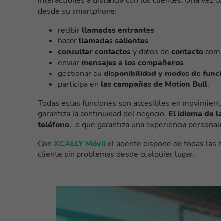
interacciones a distancia con los clientes. Una vez 
desde su smartphone:
recibir
llamadas entrantes
hacer
llamadas salientes
consultar contactos
y datos de
contacto
comp
enviar
mensajes a los compañeros
gestionar su
disponibilidad y modos de fun
participa en
las campañas de Motion Bull
.
Todas estas funciones son accesibles en movimiento
garantiza la continuidad del negocio.
El idioma de l
teléfono
, lo que garantiza una experiencia personal
Con
XCALLY Móvil
el agente dispone de todas las h
cliente sin problemas desde cualquier lugar.