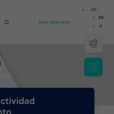
ES
EN
Área reservada
IT
uctividad
nto