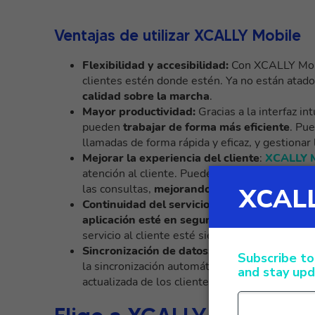
Ventajas de utilizar XCALLY Mobile
Flexibilidad y accesibilidad:
Con XCALLY Mobil
clientes estén donde estén. Ya no están atado
calidad sobre la marcha
.
Mayor productividad:
Gracias a la interfaz in
pueden
trabajar de forma más eficiente
. Pue
llamadas de forma rápida y eficaz, y gestionar
Mejorar la experiencia del cliente
:
XCALLY M
atención al cliente. Pueden responder a las l
las consultas,
mejorando la experiencia gene
Continuidad del servicio:
la aplicación móvil
aplicación esté en segundo plano
. Esto gara
servicio al cliente esté siempre activo.
Sincronización de datos:
XCALLY Mobile est
la sincronización automática de datos. Esto si
actualizada de los clientes y a la actividad re