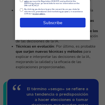
fundamental de la toma de decisiones de las
máquinas.
Personalización
: Otra tendencia futura podría
ser la personalización de las explicaciones
proporcionadas por la IA. Esto significa que
las
explicaciones podrían adaptarse a las
necesidades y preferencias individuales de los
usuarios
, facilitando la comprensión y aceptación
de las decisiones de la IA.
Técnicas en evolución
: Por último, es probable
que surjan nuevas técnicas y métodos
para
explicar e interpretar las decisiones de la IA,
mejorando la calidad y la eficacia de las
explicaciones proporcionadas.
El término «sesgo» se refiere a
una tendencia o predisposición
a hacer elecciones o tomar