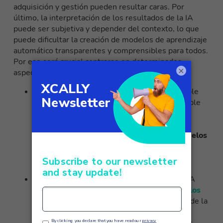
adquisición y gestión pueden resultar caras. Por
último, la interpretación de los resultados de la IA
puede ser subjetiva y depender del contexto, lo que
puede dificultar la creación de modelos de aprendizaje
automático transparentes y comprensibles para todos.
Por eso será crucial centrarse en determinados
×
aspectos:
Normalización
: A medida que la IA eXplicable
vaya adquiriendo más importancia, es probable
que se elaboren
normas y directrices para
evaluar la calidad y fiabilidad de las
explicaciones proporcionadas por los modelos
de IA
. Dichas normas podrían ayudar a
establecer un marco común para evaluar y
comparar las técnicas de explicación.
Integración
: se espera que las técnicas de IA
eXplicable se
cada vez más integradas en los
sistemas de inteligencia artificial
haciendo de la
transparencia y la interpretación una parte