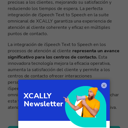
precisas a los clientes, mejorando su satisfacción y
reduciendo los tiempos de espera. La perfecta
integración de iSpeech Text to Speech en la suite
omnicanal de XCALLY garantiza una experiencia de
atención al cliente coherente y eficaz en múltiples
puntos de contacto.
La integración de iSpeech Text to Speech en los
procesos de atención al cliente
representa un avance
significativo para los centros de contacto.
Esta
innovadora tecnología mejora la eficacia operativa,
aumenta la satisfacción del cliente y permite a los
centros de contacto ofrecer interacciones
personalizadas y oportunas. Con la integración de
×
iSpeech Text to Speech de XCALLY en su suite
omnicanal, los centros de contacto pueden aprovechar
esta tecnología para optimizar sus operaciones de
atención al cliente y obtener una ventaja competitiva.