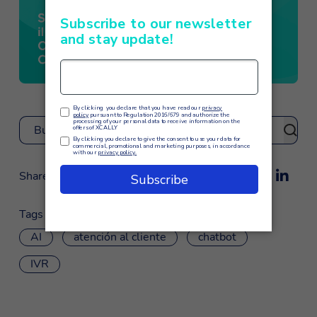
Buscar
Share
Tags
AI
atención al cliente
chatbot
IVR