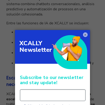
sistema combina chatbots conversacionales, análisis
predictivo y automatización de procesos en una
solución cohesionada.
Entre las funciones de IA de XCALLY se incluyen:
Chatbot multilingüe
con comprensión
×
contextual avanzada
Encaminamiento inteligente
basado en las
competencias y la disponibilidad
Análisis predictivo
para optimizar el
rendimiento
Integración perfecta con
los sistemas
CRM
y
empresariales existentes
Escalabilidad y flexibilidad para cada
necesidad empresarial
XCALLY ofrece una arquitectura que garantiza
una
escalabilidad inmediata
para gestionar los picos de
tráfico y el crecimiento del negocio. La plataforma
se