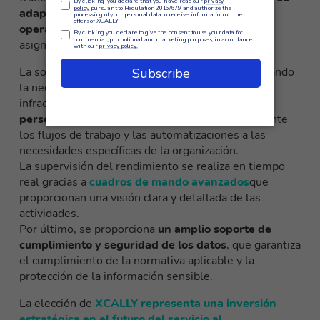
adapta dinámicamente a las necesidades
operativas,
optimizando automáticamente la
asignación de recursos.
La solución permite un despliegue rápido, eliminando
la necesidad de una inversión significativa en
infraestructura. También ofrece un
alto grado de
personalización
, lo que permite adaptar totalmente
los flujos de trabajo y las automatizaciones a las
necesidades específicas de la organización.
La supervisión del rendimiento se realiza en tiempo
real gracias a
cuadros de mando avanzados
que
proporcionan una visión clara y detallada de las
actividades.
Por último, se proporciona
un amplio soporte de
cumplimiento y seguridad de los datos
, que garantiza
el cumplimiento de la normativa aplicable y la
protección de la información sensible.
La elección de
XCALLY representa una inversión
estratégica en el futuro del servicio al