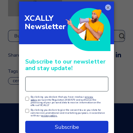
×
Buscar
Share
Tags
centro de contacto
omnicanal
También te puede interesar