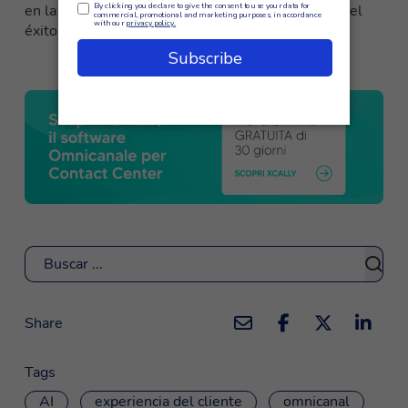
en la excelencia de la experiencia del cliente y en el
éxito a largo plazo.
Buscar
Share
Tags
AI
experiencia del cliente
omnicanal