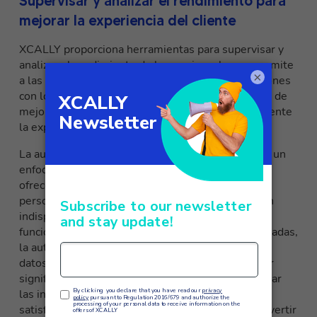
Supervisar y analizar el rendimiento para
mejorar la experiencia del cliente
XCALLY proporciona herramientas para supervisar y
analizar el rendimiento de los equipos, lo que permite
×
a las empresas evaluar la eficacia de las interacciones
con los clientes. Esto les permite identificar áreas de
mejora, hacer correcciones y optimizar continuamente
la experiencia del cliente.
La automatización de la experiencia del cliente es un
enfoque estratégico que permite a las empresas
ofrecer una experiencia del cliente de alta calidad,
personalizada y eficiente.
XCALLY
es una solución
indispensable en este contexto, que ofrece
funcionalidades avanzadas para la gestión de llamadas,
la automatización de procesos y la integración de
datos. Con XCALLY, las empresas pueden mejorar
significativamente la eficacia operativa, personalizar
las interacciones con los clientes y aumentar su
satisfacción y fidelidad. Elegir XCALLY significa invertir