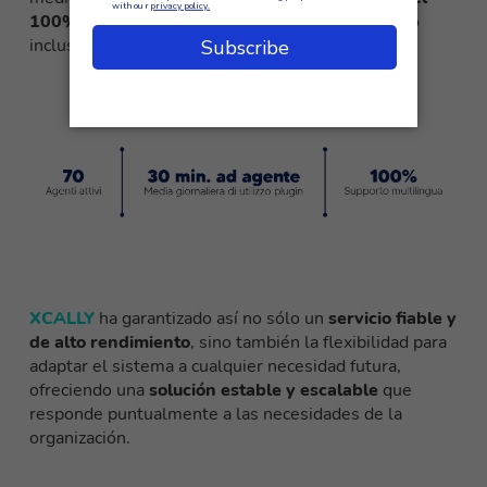
100% de las solicitudes multilingües
, superando
incluso las expectativas iniciales del cliente.
XCALLY
ha garantizado así no sólo un
servicio fiable y
de alto rendimiento
, sino también la flexibilidad para
adaptar el sistema a cualquier necesidad futura,
ofreciendo una
solución estable y escalable
que
responde puntualmente a las necesidades de la
organización.