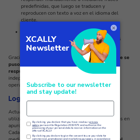
predefinidas, que luego se traducen y
reproducen con texto a voz en el idioma del
cliente.
×
Apoyo continuo
El sistema gestiona todo el
diálogo, facilitando la comunicación entre las
partes en tiempo real.
Gracias a este proceso automático,
la persona que se
puso en contacto con el servicio recibirá una
respuesta profesional en su propio
idioma,
independientemente del idioma que hable el
operador.
Logros
Actualmente, el sistema está en producción y lo
utilizan a diario
70 agentes
para ayudar a personas en
apuros o en estado de fragilidad.
Cada agente utiliza el plugin XCALLY durante una
media de 30 minutos al día, con
una cobertura del