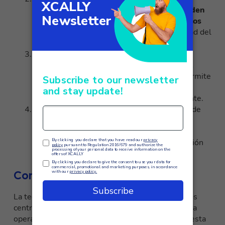
inteligencia artificial,
los robots de voz pueden
aprender y adaptarse a las peticiones de los
clientes
, mejorando continuamente la calidad del
servicio.
Análisis de datos
: XCALLY proporciona
herramientas de análisis para controlar el
rendimiento de los robots de voz
lo que permite
a las empresas identificar áreas de mejora y
optimizar las estrategias de atención al cliente.
Flexibilidad y Escalabilidad
: La tecnología de
XCALLY está diseñada para adaptarse a las
necesidades específicas de cada empresa,
permitiendo
una fácil escalabilidad
en función
del volumen de interacciones.
Conclusión
La tecnología Voicebot es un recurso clave para los
centros de llamadas que desean mejorar la eficacia
operativa y la experiencia del cliente. Al integrar esta