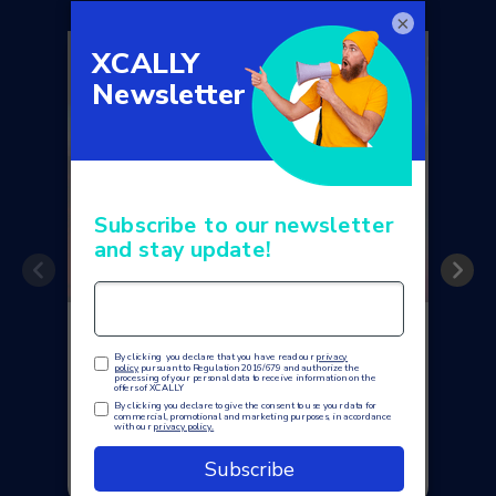
×
Cómo la inteligencia artificial
está cambiando la experiencia
del cliente en los centros de
contacto modernos
LEER EL ARTÍCULO