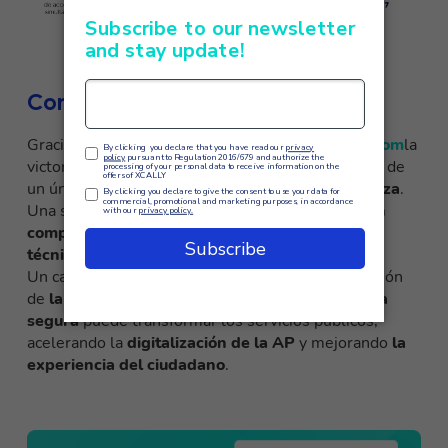
Conclusiones
Gracias a la colaboración entre
XCALLY
e
Mewecom
la
victoria en el concurso público no fue el resultado de
un único proyecto, sino de la
fuerza de esta alianza
.
Una sinergia que dio como resultado una
solución
competitiva en costes
y completa en
requisitos
técnicos
.
Un caso de éxito que demuestra cómo la integración
de
la nube
, la
omnicanalidad
y la
infraestructura
segura
puede transformar los servicios públicos,
acelerando la
digitalización de la AP
y mejorando
la
experiencia del ciudadano
.