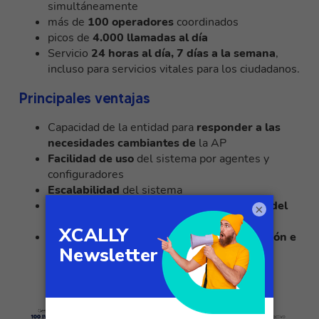
simultáneamente
más de
100 operadores
coordinados
picos de
4.000 llamadas al día
Servicio
24 horas al día, 7 días a la semana
,
incluso para servicios vitales para los ciudadanos.
Principales ventajas
Capacidad de la entidad para
responder a las
necesidades cambiantes de
la AP
Facilidad de uso
del sistema por agentes y
configuradores
Escalabilidad
del sistema
Sin restricciones en cuanto a la ubicación del
×
agente
y el tipo de dispositivo utilizado
Apertura de
nuevos canales de comunicación e
integración con la IA
.