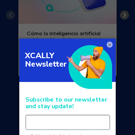
Cómo la inteligencia artificial
está cambiando la experiencia
×
del cliente en los centros de
contacto modernos
LEER EL ARTÍCULO
LEER MÁS NOTICIAS