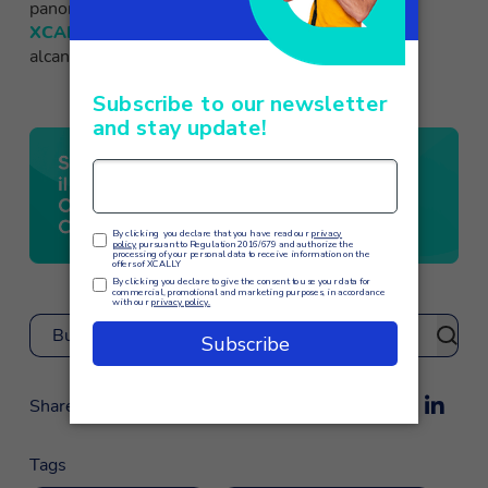
panorama empresarial en constante cambio. Con
XCALLY
el futuro de las comunicaciones está al
alcance de tu mano.
Buscar
Share
Tags