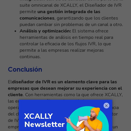
suite omnicanal de XCALLY, el Diseñador de IVR
permite
una gestión integrada de las
comunicaciones
, garantizando que los clientes
puedan cambiar sin problemas de un canal a otro.
Análisis y optimización:
El sistema ofrece
herramientas de análisis en tiempo real para
controlar la eficacia de los flujos IVR, lo que
permite a las empresas realizar mejoras
continuas.
Conclusión
El
diseñador de IVR es un elemento clave para las
empresas que desean mejorar su experiencia con el
cliente
. Con herramientas como la que ofrece XCALLY,
las empresas no sólo pueden optimizar sus
×
operaciones, sino también garantizar una experiencia
del cliente de alta calidad. Invertir en un Constructor
de IVR eficaz es un paso crucial para cualquier
empresa que quiera seguir siendo competitiva en un