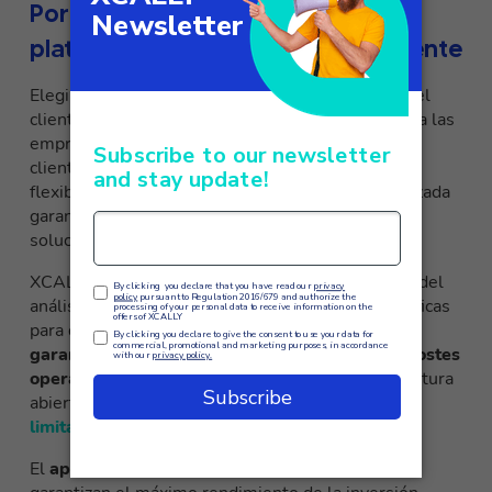
Por qué elegir XCALLY como
plataforma de experiencia del cliente
Elegir XCALLY como plataforma de experiencia del
cliente representa
una inversión estratégica
para las
empresas que quieren destacar en la atención al
cliente. La combinación de tecnología innovadora,
flexibilidad de implantación y asistencia especializada
garantiza unos resultados superiores a los de las
soluciones tradicionales.
XCALLY ofrece un
enfoque consultivo
que parte del
análisis de las necesidades empresariales específicas
para diseñar soluciones a medida. La plataforma
garantiza una escalabilidad inmediata y unos costes
operativos optimizados
, mientras que la arquitectura
abierta permite
futuras integraciones sin
limitaciones tecnológicas
.
El
apoyo continuo y la formación especializada