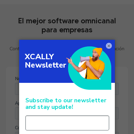
El mejor software omnicanal
para empresas
×
Contáctenos ahora mismo para recibir más información