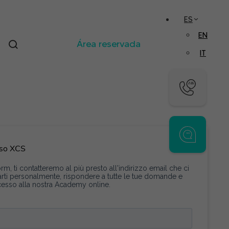
ES
EN
Área reservada
IT
urso XCS