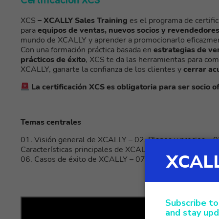
Certificación XCS
XCS
– XCALLY Sales Training
es el programa de certifi
para
equipos de ventas, nuevos socios y revendedore
mundo de XCALLY y aprender a promocionarlo eficazme
Con una formación práctica basada en
estrategias de ve
prácticos de éxito
, XCS te da las herramientas para com
XCALLY, ganarte la confianza de los clientes y
cerrar ac
La certificación XCS es obligatoria para ser socio o
Temas centrales
01. Visión general de XCALLY – 02. Planes y precios – 
Características principales de XCALLY – 05. Característi
06. Casos de éxito de XCALLY – 07. Herramientas de v