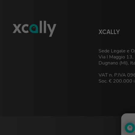
XCALLY
Sede Legale e Op
Via I Maggio 13
Dugnano (MI), It
VAT n. P.IVA 0
Soc. € 200.000 i