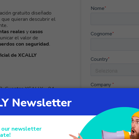
cación gratuito diseñado
s
que quieran descubrir el
nte.
ntas reales
y
casos
unicar el valor de
uerdos con seguridad
.
ficial de XCALLY
03. Cuentas XCALLY – 04.
cas de la IA de XCALLY –
enta de XCALLY – 08.