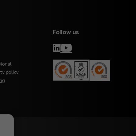
Follow us
sional
ty policy
ng