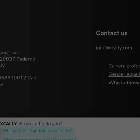
Contact us
info@xcally.com
erativa:
, 20037 Paderno
aly
Carrera profe
Gender equali
9668910012 Cap.
Whistleblowi
.v
Política de privacidad
©XCALLY 2026