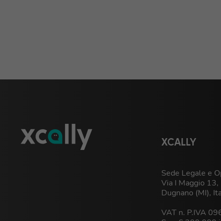
XCALLY
Sede Legale e Op
Via I Maggio 13
Dugnano (MI), It
VAT n. P.IVA 0