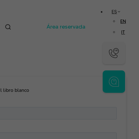
ES
EN
Área reservada
IT
l libro blanco