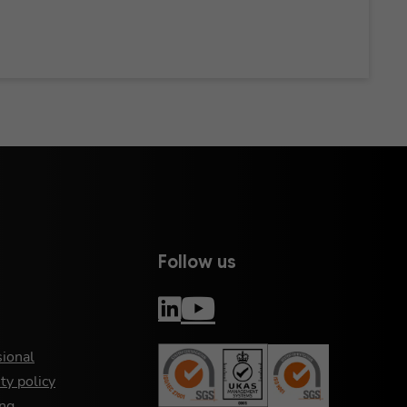
Follow us
sional
ty policy
ng