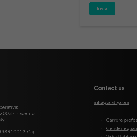
Contact us
info@xcally.com
erativa:
, 20037 Paderno
aly
Carrera profe
Gender equali
9668910012 Cap.
Whistleblowi