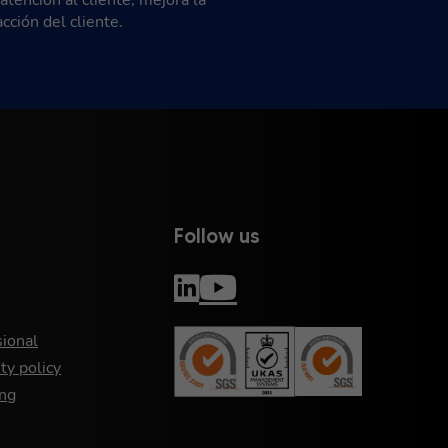
tención al cliente, mejora la
cción del cliente.
Follow us
sional
ty policy
ng