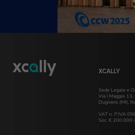
XCALLY
Sede Legale e Op
Via I Maggio 13
Dugnano (MI), It
VAT n. P.IVA 0
Soc. € 200.000 i