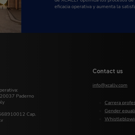
de XCALLY optimiza los procesos de a
eficacia operativa y aumenta la satisfa
Contact us
info@xcally.com
erativa:
, 20037 Paderno
aly
Carrera profe
Gender equali
9668910012 Cap.
Whistleblowi
.v