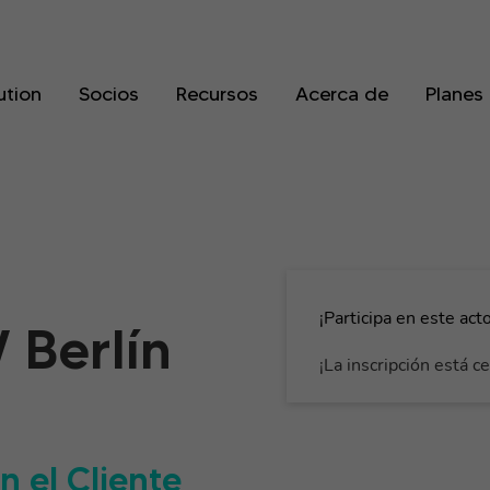
ution
Socios
Recursos
Acerca de
Planes
¡Participa en este acto
 Berlín
¡La inscripción está c
 el Cliente