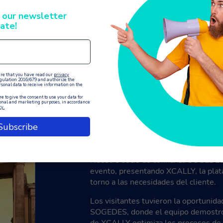
¿De qué hablaremos?
La Semana del Contacto con el Clien
más influyentes del sector de la atenc
contacto, reunió a profesionales de t
últimas tendencias, tecnologías y mej
la experiencia del cliente.
Nuestro socio de confianza SOGEDES 
evento, presentando XCALLY, la pla
torno a las necesidades del cliente.
Los visitantes tuvieron la oportunida
SOGEDES, donde el equipo demostró 