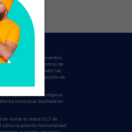
te (CCW), uno de los eventos
ión al cliente y los centros de
odo el mundo para debatir las
ores prácticas en la gestión de
participó en este prestigioso
taforma omnicanal diseñada en
d de visitar el stand G11 de
cómo la potente funcionalidad