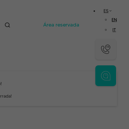
ES
EN
Área reservada
IT
!
errada!