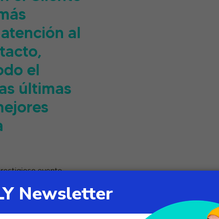
 más
 atención al
tacto,
odo el
as últimas
mejores
a
restigioso evento,
n torno a las