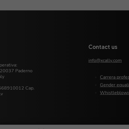
Contact us
info@xcally.com
erativa:
, 20037 Paderno
aly
Carrera profe
Gender equali
9668910012 Cap.
Whistleblowi
.v