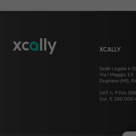
XCALLY
Sede Legale e Op
Via I Maggio 13
Dugnano (MI), It
VAT n. P.IVA 0
Soc. € 200.000 i