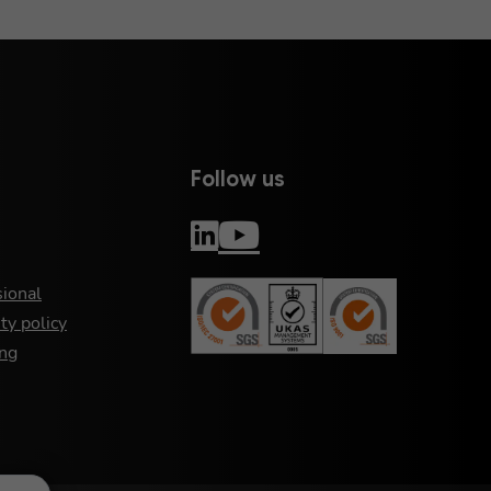
Follow us
sional
ty policy
ng