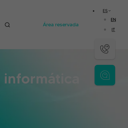
ES
EN
Área reservada
IT
 informática